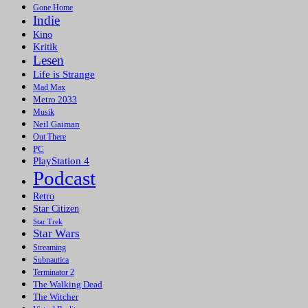
Gone Home
Indie
Kino
Kritik
Lesen
Life is Strange
Mad Max
Metro 2033
Musik
Neil Gaiman
Out There
PC
PlayStation 4
Podcast
Retro
Star Citizen
Star Trek
Star Wars
Streaming
Subnautica
Terminator 2
The Walking Dead
The Witcher