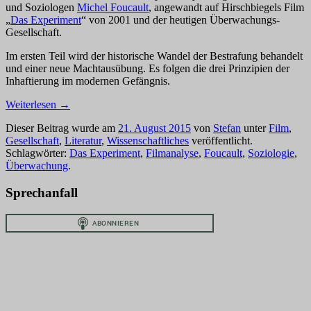
und Soziologen
Michel Foucault
, angewandt auf Hirschbiegels Film
„
Das Experiment
“ von 2001 und der heutigen Überwachungs-
Gesellschaft.
Im ersten Teil wird der historische Wandel der Bestrafung behandelt
und einer neue Machtausübung. Es folgen die drei Prinzipien der
Inhaftierung im modernen Gefängnis.
Weiterlesen
→
Dieser Beitrag wurde am
21. August 2015
von
Stefan
unter
Film
,
Gesellschaft
,
Literatur
,
Wissenschaftliches
veröffentlicht.
Schlagwörter:
Das Experiment
,
Filmanalyse
,
Foucault
,
Soziologie
,
Überwachung
.
Sprechanfall