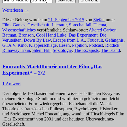
Download
Show URL
Weiterlesen
→
Dieser Beitrag wurde am
21. September 2015
von
Stefan
unter
Film
,
Games
,
Gesellschaft
,
Literatur
,
Sprechanfall
,
Thema
,
Wissenschaftliches
veröffentlicht. Schlagwörter:
Altered Carbon
,
Batman
,
Bronson
,
Cool Hand Luke
,
Das Experiment
,
Die
Veruteilten
,
Down By Law
,
Escape from L.A.
,
Foucault
,
Gefängnis
,
GTA V
,
Kino
,
Klapperschlage
,
Lesen
,
Papilion
,
Podcast
,
Riddick
,
Runaway Train
,
Silent Hill
,
Soziologie
,
The Escapists
,
The Island
.
Foucaults Machttheorie und der Film „Das
Experiment“ – 2/2
1 Antwort
Der folgende Text basiert auf einem wissenschaftlichen Essay aus
meinem Soziologie-Studium und wird hier in gekürzter und leicht
überarbeiteten Form wiedergegeben. Es behandelt die Macht-
Theorie des französischen Philosophen, Psychologen, Historiker
und Soziologen Michel Foucault, angewandt auf Hirschbiegels Film
„Das Experiment“ von 2001 und der heutigen Überwachungs-
Gesellschaft.