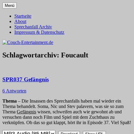
Zum
Menü
Inhalt
Alles außer T-Shirts
Couch-Entertainment.de
springen
Startseite
About
Sprechanfall Archiv
Impressum & Datenschutz
Schlagwortarchiv:
Foucault
SPR037 Gefängnis
6 Antworten
Thema
– Die Insassen des Sprechanfalls haben mal wieder ein
Thema behandelt. Soma, Nic und Stev palavern, was sie so zum
Thema
Gefängnis
wissen, schweifen auch wie gewohnt ab und
versuchen dann noch Film und Spiel mit dem Zuchthaus zu
verknüpfen. Ob das so gut klappt, hört ihr in Episode 37. Viel Spaß!