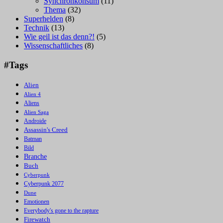
Synchronkonsum
(11)
Thema
(32)
Superhelden
(8)
Technik
(13)
Wie geil ist das denn?!
(5)
Wissenschaftliches
(8)
#Tags
Alien
Alien 4
Aliens
Alien Saga
Androide
Assassin's Creed
Batman
Bild
Branche
Buch
Cyberpunk
Cyberpunk 2077
Dune
Emotionen
Everybody's gone to the rapture
Firewatch