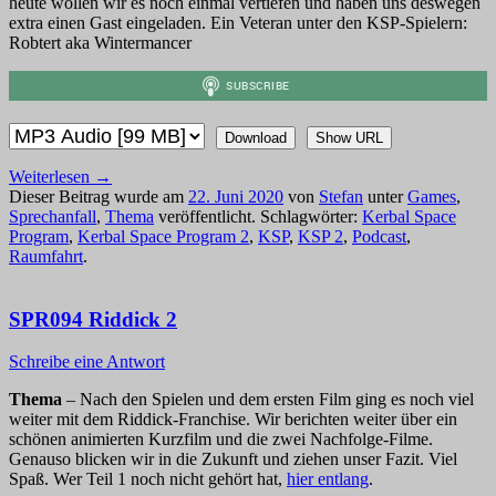
heute wollen wir es noch einmal vertiefen und haben uns deswegen
extra einen Gast eingeladen. Ein Veteran unter den KSP-Spielern:
Robtert aka Wintermancer
Download
Show URL
Weiterlesen
→
Dieser Beitrag wurde am
22. Juni 2020
von
Stefan
unter
Games
,
Sprechanfall
,
Thema
veröffentlicht. Schlagwörter:
Kerbal Space
Program
,
Kerbal Space Program 2
,
KSP
,
KSP 2
,
Podcast
,
Raumfahrt
.
SPR094 Riddick 2
Schreibe eine Antwort
Thema
– Nach den Spielen und dem ersten Film ging es noch viel
weiter mit dem Riddick-Franchise. Wir berichten weiter über ein
schönen animierten Kurzfilm und die zwei Nachfolge-Filme.
Genauso blicken wir in die Zukunft und ziehen unser Fazit. Viel
Spaß. Wer Teil 1 noch nicht gehört hat,
hier entlang
.