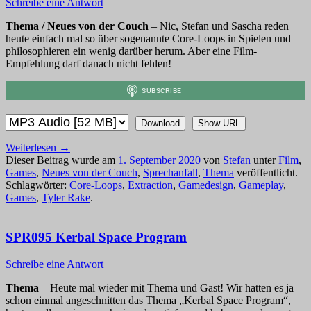
Schreibe eine Antwort
Thema / Neues von der Couch
– Nic, Stefan und Sascha reden
heute einfach mal so über sogenannte Core-Loops in Spielen und
philosophieren ein wenig darüber herum. Aber eine Film-
Empfehlung darf danach nicht fehlen!
Download
Show URL
Weiterlesen
→
Dieser Beitrag wurde am
1. September 2020
von
Stefan
unter
Film
,
Games
,
Neues von der Couch
,
Sprechanfall
,
Thema
veröffentlicht.
Schlagwörter:
Core-Loops
,
Extraction
,
Gamedesign
,
Gameplay
,
Games
,
Tyler Rake
.
SPR095 Kerbal Space Program
Schreibe eine Antwort
Thema
– Heute mal wieder mit Thema und Gast! Wir hatten es ja
schon einmal angeschnitten das Thema „Kerbal Space Program“,