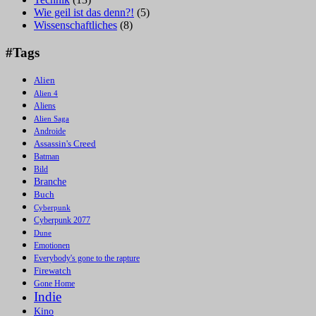
Wie geil ist das denn?!
(5)
Wissenschaftliches
(8)
#Tags
Alien
Alien 4
Aliens
Alien Saga
Androide
Assassin's Creed
Batman
Bild
Branche
Buch
Cyberpunk
Cyberpunk 2077
Dune
Emotionen
Everybody's gone to the rapture
Firewatch
Gone Home
Indie
Kino