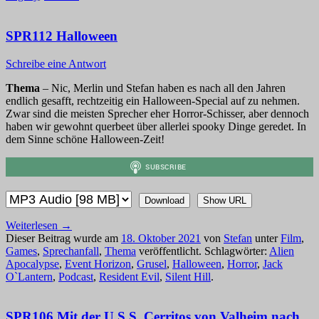
SPR112 Halloween
Schreibe eine Antwort
Thema
– Nic, Merlin und Stefan haben es nach all den Jahren
endlich gesafft, rechtzeitig ein Halloween-Special auf zu nehmen.
Zwar sind die meisten Sprecher eher Horror-Schisser, aber dennoch
haben wir gewohnt querbeet über allerlei spooky Dinge geredet. In
dem Sinne schöne Halloween-Zeit!
Download
Show URL
Weiterlesen
→
Dieser Beitrag wurde am
18. Oktober 2021
von
Stefan
unter
Film
,
Games
,
Sprechanfall
,
Thema
veröffentlicht. Schlagwörter:
Alien
Apocalypse
,
Event Horizon
,
Grusel
,
Halloween
,
Horror
,
Jack
O`Lantern
,
Podcast
,
Resident Evil
,
Silent Hill
.
SPR106 Mit der U.S.S. Cerritos von Valheim nach