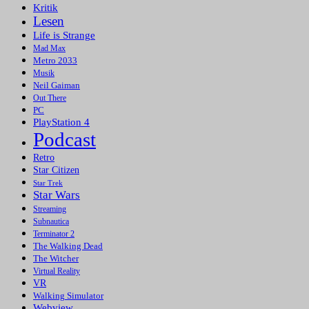
Kritik
Lesen
Life is Strange
Mad Max
Metro 2033
Musik
Neil Gaiman
Out There
PC
PlayStation 4
Podcast
Retro
Star Citizen
Star Trek
Star Wars
Streaming
Subnautica
Terminator 2
The Walking Dead
The Witcher
Virtual Reality
VR
Walking Simulator
Webview