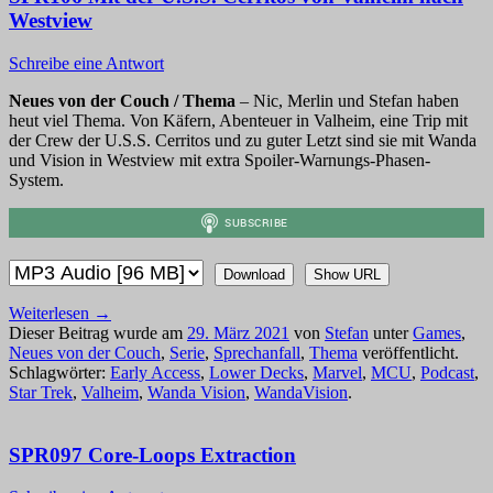
Westview
Schreibe eine Antwort
Neues von der Couch / Thema
– Nic, Merlin und Stefan haben
heut viel Thema. Von Käfern, Abenteuer in Valheim, eine Trip mit
der Crew der U.S.S. Cerritos und zu guter Letzt sind sie mit Wanda
und Vision in Westview mit extra Spoiler-Warnungs-Phasen-
System.
Download
Show URL
Weiterlesen
→
Dieser Beitrag wurde am
29. März 2021
von
Stefan
unter
Games
,
Neues von der Couch
,
Serie
,
Sprechanfall
,
Thema
veröffentlicht.
Schlagwörter:
Early Access
,
Lower Decks
,
Marvel
,
MCU
,
Podcast
,
Star Trek
,
Valheim
,
Wanda Vision
,
WandaVision
.
SPR097 Core-Loops Extraction