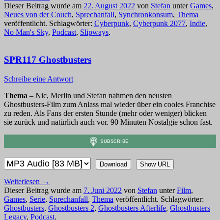
Dieser Beitrag wurde am
22. August 2022
von
Stefan
unter
Games
,
Neues von der Couch
,
Sprechanfall
,
Synchronkonsum
,
Thema
veröffentlicht. Schlagwörter:
Cyberpunk
,
Cyberpunk 2077
,
Indie
,
No Man's Sky
,
Podcast
,
Slipways
.
SPR117 Ghostbusters
Schreibe eine Antwort
Thema
– Nic, Merlin und Stefan nahmen den neusten
Ghostbusters-Film zum Anlass mal wieder über ein cooles Franchise
zu reden. Als Fans der ersten Stunde (mehr oder weniger) blicken
sie zurück und natürlich auch vor. 90 Minuten Nostalgie schon fast.
Download
Show URL
Weiterlesen
→
Dieser Beitrag wurde am
7. Juni 2022
von
Stefan
unter
Film
,
Games
,
Serie
,
Sprechanfall
,
Thema
veröffentlicht. Schlagwörter:
Ghostbusters
,
Ghostbusters 2
,
Ghostbusters Afterlife
,
Ghostbusters
Legacy
,
Podcast
.