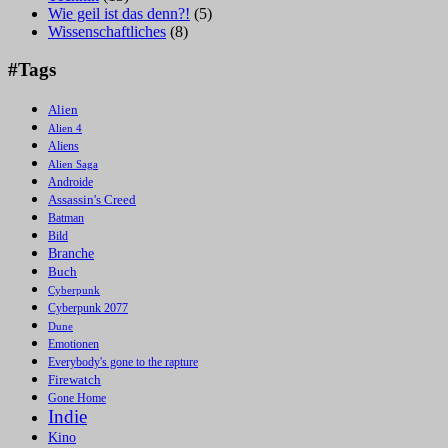
Wie geil ist das denn?!
(5)
Wissenschaftliches
(8)
#Tags
Alien
Alien 4
Aliens
Alien Saga
Androide
Assassin's Creed
Batman
Bild
Branche
Buch
Cyberpunk
Cyberpunk 2077
Dune
Emotionen
Everybody's gone to the rapture
Firewatch
Gone Home
Indie
Kino