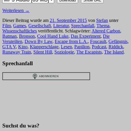
Download
Show URL
Weiterlesen
→
Dieser Beitrag wurde am
21. September 2015
von
Stefan
unter
Film
,
Games
,
Gesellschaft
,
Literatur
,
Sprechanfall
,
Thema
,
Wissenschaftliches
veröffentlicht. Schlagwörter:
Altered Carbon
,
Batman
,
Bronson
,
Cool Hand Luke
,
Das Experiment
,
Die
Veruteilten
,
Down By Law
,
Escape from L.A.
,
Foucault
,
Gefängnis
,
GTA V
,
Kino
,
Klapperschlage
,
Lesen
,
Papilion
,
Podcast
,
Riddick
,
Runaway Train
,
Silent Hill
,
Soziologie
,
The Escapists
,
The Island
.
Sprechanfall
Suchst du was?