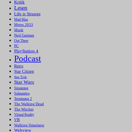
Kritik
Lesen
Life is Strange
Mad Max
Metro 2033
Musik
Neil Gaiman
Out There
PC
PlayStation 4
Podcast
Retro
Star Citizen
Star Trek
Star Wars
Streaming
Subnautica
Terminator 2
The Walking Dead
The Witcher
Virtual Reality
VR
Walking Simulator
Webview