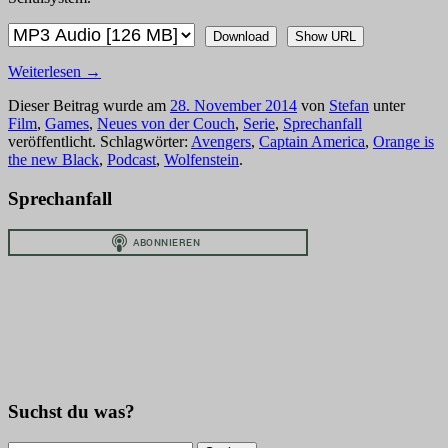
Download
Show URL
Weiterlesen
→
Dieser Beitrag wurde am
28. November 2014
von
Stefan
unter
Film
,
Games
,
Neues von der Couch
,
Serie
,
Sprechanfall
veröffentlicht. Schlagwörter:
Avengers
,
Captain America
,
Orange is
the new Black
,
Podcast
,
Wolfenstein
.
Sprechanfall
Suchst du was?