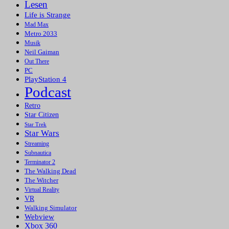
Lesen
Life is Strange
Mad Max
Metro 2033
Musik
Neil Gaiman
Out There
PC
PlayStation 4
Podcast
Retro
Star Citizen
Star Trek
Star Wars
Streaming
Subnautica
Terminator 2
The Walking Dead
The Witcher
Virtual Reality
VR
Walking Simulator
Webview
Xbox 360