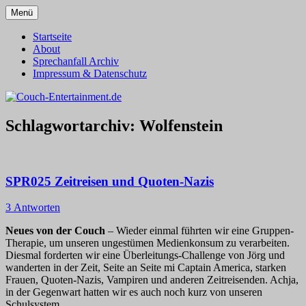
Zum
Menü
Inhalt
Alles außer T-Shirts
Couch-Entertainment.de
springen
Startseite
About
Sprechanfall Archiv
Impressum & Datenschutz
Schlagwortarchiv:
Wolfenstein
SPR025 Zeitreisen und Quoten-Nazis
3 Antworten
Neues von der Couch
– Wieder einmal führten wir eine Gruppen-
Therapie, um unseren ungestümen Medienkonsum zu verarbeiten.
Diesmal forderten wir eine Überleitungs-Challenge von Jörg und
wanderten in der Zeit, Seite an Seite mi Captain America, starken
Frauen, Quoten-Nazis, Vampiren und anderen Zeitreisenden. Achja,
in der Gegenwart hatten wir es auch noch kurz von unseren
Schulsystem.