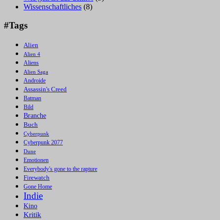
Wissenschaftliches
(8)
#Tags
Alien
Alien 4
Aliens
Alien Saga
Androide
Assassin's Creed
Batman
Bild
Branche
Buch
Cyberpunk
Cyberpunk 2077
Dune
Emotionen
Everybody's gone to the rapture
Firewatch
Gone Home
Indie
Kino
Kritik