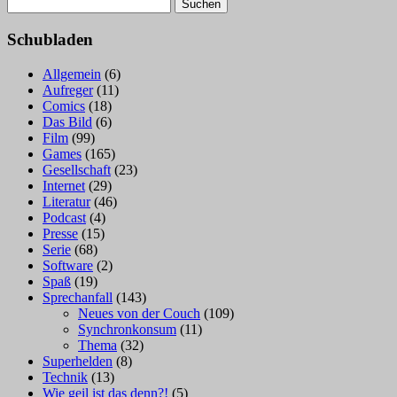
Suchen
nach:
Schubladen
Allgemein
(6)
Aufreger
(11)
Comics
(18)
Das Bild
(6)
Film
(99)
Games
(165)
Gesellschaft
(23)
Internet
(29)
Literatur
(46)
Podcast
(4)
Presse
(15)
Serie
(68)
Software
(2)
Spaß
(19)
Sprechanfall
(143)
Neues von der Couch
(109)
Synchronkonsum
(11)
Thema
(32)
Superhelden
(8)
Technik
(13)
Wie geil ist das denn?!
(5)