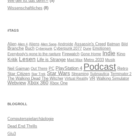
Wie geil ist das denn?!
(5)
Wissenschaftliches
(8)
#TAGS
Assassin's Creed
Alien
Aliens
Androide
Batman
Bild
Alien 4
Alien Saga
Branche
Buch
Cyberpunk 2077
Emotionen
Cyberpunk
Dune
Indie
Kino
Everybody's gone to the rapture
Firewatch
Gone Home
Lesen
Kritik
Life is Strange
Mad Max
Metro 2033
Musik
Podcast
PlayStation 4
Retro
PC
Neil Gaiman
Out There
Star Wars
Star Citizen
Streaming
Subnautica
Terminator 2
Star Trek
VR
The Walking Dead
The Witcher
Virtual Reality
Walking Simulator
Webview
Xbox 360
Xbox One
BLOGROLL
Computerspielarchäologie
Dead End Thrills
Glu3