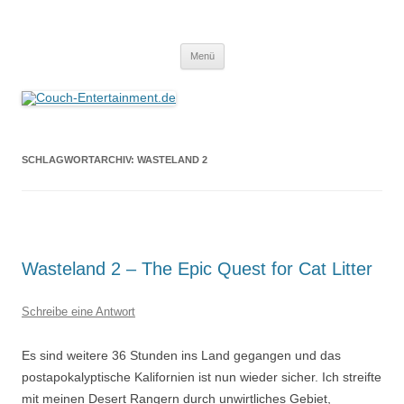
Zum
Inhalt
Couch-Entertainment.de
springen
Alles außer T-Shirts
Menü
SCHLAGWORTARCHIV:
WASTELAND 2
Wasteland 2 – The Epic Quest for Cat Litter
Schreibe eine Antwort
Es sind weitere 36 Stunden ins Land gegangen und das
postapokalyptische Kalifornien ist nun wieder sicher. Ich streifte
mit meinen Desert Rangern durch unwirtliches Gebiet,