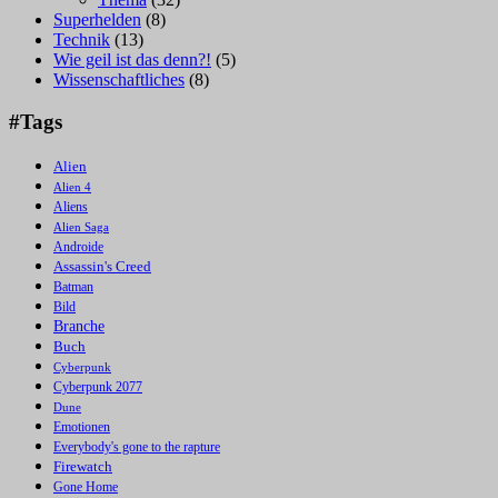
Superhelden
(8)
Technik
(13)
Wie geil ist das denn?!
(5)
Wissenschaftliches
(8)
#Tags
Alien
Alien 4
Aliens
Alien Saga
Androide
Assassin's Creed
Batman
Bild
Branche
Buch
Cyberpunk
Cyberpunk 2077
Dune
Emotionen
Everybody's gone to the rapture
Firewatch
Gone Home