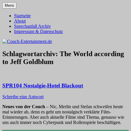
Zum
Menü
Inhalt
Alles außer T-Shirts
Couch-Entertainment.de
springen
Startseite
About
Sprechanfall Archiv
Impressum & Datenschutz
Schlagwortarchiv:
The World according
to Jeff Goldblum
SPR104 Nostalgie-Hotel Blackout
Schreibe eine Antwort
Neues von der Couch
– Nic, Merlin und Stefan schweifen heute
mal wieder ab, denn es geht um nostalgisch verklärte Film-
Erinnerungen. Aber auch aktuelle Filme sind Thema, genauso wie
uns auch immer noch Cyberpunk und Rollenspiele beschäftigen.