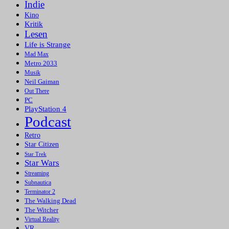
Indie
Kino
Kritik
Lesen
Life is Strange
Mad Max
Metro 2033
Musik
Neil Gaiman
Out There
PC
PlayStation 4
Podcast
Retro
Star Citizen
Star Trek
Star Wars
Streaming
Subnautica
Terminator 2
The Walking Dead
The Witcher
Virtual Reality
VR