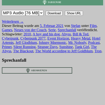
Download
Show URL
Weiterlesen
→
Dieser Beitrag wurde am
5. Februar 2021
von
Stefan
unter
Film
,
Games
,
Neues von der Couch
,
Serie
,
Sprechanfall
veröffentlicht.
Schlagwörter:
2010
,
A boy and his dog
,
Abyss
,
Bill & Ted
,
Cyberpunk
,
Cyberpunk 2077
,
Event Horizon
,
Heavy Metal
,
Hotel
Artemis
,
Jeff Glodblum
,
Johnny Mnemonic
,
Mr. Nobody
,
Podcast
,
Primer
,
Silent Running
,
Strange Days
,
Sunshine
,
Tank Girl
,
The
Abyss
,
The Blackout
,
The World according to Jeff Goldblum
,
Tron
.
Sprechanfall