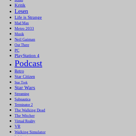
Kritik
Lesen
Life is Strange
Mad Max
Metro 2033
Musik
Neil Gaiman
Out There
PC
PlayStation 4
Podcast
Retro
Star Citizen
Star Trek
Star Wars
Streaming
Subnautica
Terminator 2
The Walking Dead
The Witcher
Virtual Reality
VR
Walking Simulator