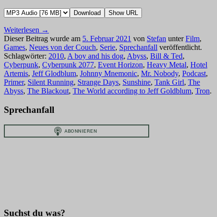
Download
Show URL
Weiterlesen
→
Dieser Beitrag wurde am
5. Februar 2021
von
Stefan
unter
Film
,
Games
,
Neues von der Couch
,
Serie
,
Sprechanfall
veröffentlicht.
Schlagwörter:
2010
,
A boy and his dog
,
Abyss
,
Bill & Ted
,
Cyberpunk
,
Cyberpunk 2077
,
Event Horizon
,
Heavy Metal
,
Hotel
Artemis
,
Jeff Glodblum
,
Johnny Mnemonic
,
Mr. Nobody
,
Podcast
,
Primer
,
Silent Running
,
Strange Days
,
Sunshine
,
Tank Girl
,
The
Abyss
,
The Blackout
,
The World according to Jeff Goldblum
,
Tron
.
Sprechanfall
Suchst du was?