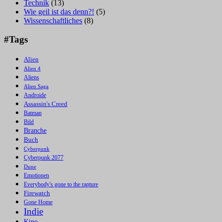
Technik
(13)
Wie geil ist das denn?!
(5)
Wissenschaftliches
(8)
#Tags
Alien
Alien 4
Aliens
Alien Saga
Androide
Assassin's Creed
Batman
Bild
Branche
Buch
Cyberpunk
Cyberpunk 2077
Dune
Emotionen
Everybody's gone to the rapture
Firewatch
Gone Home
Indie
Kino