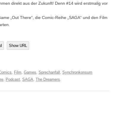
men direkt aus der Zukunft! Denn #14 wird erstmalig vor
Game „Out There“, die Comic-Reihe „SAGA“ und den Film
rten.
d
Show URL
Comics
,
Film
,
Games
,
Sprechanfall
,
Synchronkonsum
re
,
Podcast
,
SAGA
,
The Dreamers
.