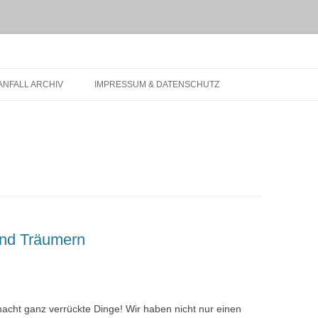
t.de
NFALL ARCHIV
IMPRESSUM & DATENSCHUTZ
nd Träumern
acht ganz verrückte Dinge! Wir haben nicht nur einen