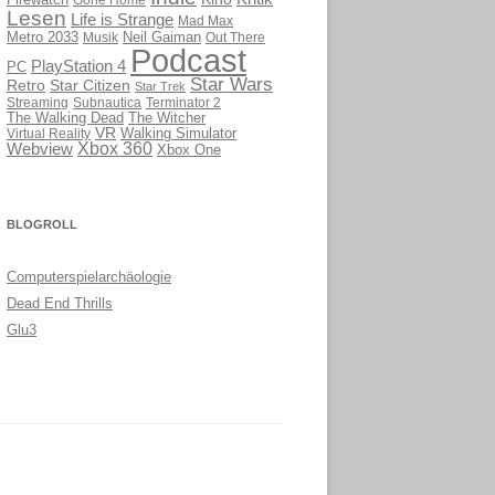
Firewatch
Lesen
Life is Strange
Mad Max
Metro 2033
Musik
Neil Gaiman
Out There
Podcast
PlayStation 4
PC
Star Wars
Retro
Star Citizen
Star Trek
Streaming
Subnautica
Terminator 2
The Walking Dead
The Witcher
VR
Virtual Reality
Walking Simulator
Webview
Xbox 360
Xbox One
BLOGROLL
Computerspielarchäologie
Dead End Thrills
Glu3