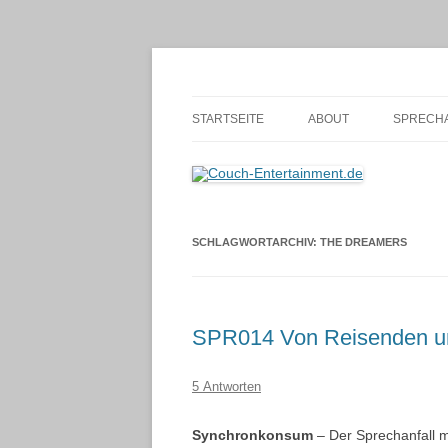
Zum
Inhalt
springen
Alles außer T-Shirts
Couch-Entertainmen
STARTSEITE
ABOUT
SPRECHA
SCHLAGWORTARCHIV:
THE DREAMERS
SPR014 Von Reisenden u
5 Antworten
Synchronkonsum
– Der Sprechanfall m