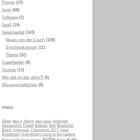
Presse
(15)
Serie
(68)
Software
(2)
Spaß
(19)
Sprechanfall
(143)
Neues von der Couch
(109)
Synchronkonsum
(11)
Thema
(32)
Superhelden
(8)
Technik
(13)
Wie geil ist das denn?!
(5)
Wissenschaftliches
(8)
#TAGS
Alien
Aliens
Androide
Alien 4
Alien Saga
Branche
Assassin's Creed
Batman
Bild
Buch
Cyberpunk 2077
Cyberpunk
Dune
Emotionen
Everybody's gone to the rapture
Indie
Kritik
Kino
Gone Home