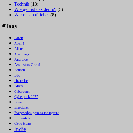
Technik
(13)
Wie geil ist das denn?!
(5)
Wissenschaftliches
(8)
#Tags
Alien
Alien 4
Aliens
Alien Saga
Androide
Assassin's Creed
Batman
Bild
Branche
Buch
Cyberpunk
Cyberpunk 2077
Dune
Emotionen
Everybody's gone to the rapture
Firewatch
Gone Home
Indie