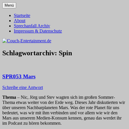
Zum
Menü
Inhalt
Alles außer T-Shirts
Couch-Entertainment.de
springen
Startseite
About
Sprechanfall Archiv
Impressum & Datenschutz
Schlagwortarchiv:
Spin
SPR053 Mars
Schreibe eine Antwort
Thema
– Nic, Jörg und Stev wagten sich im großen Sommer-
Thema etwas weiter von der Erde weg. Dieses Jahr diskutierten wir
über unseren Nachbarplaneten Mars. Was der rote Planet für uns
bedeutet, was wir mit ihm verbinden und vor allem wie wir den
Mars aus unserem Medien-Konsum kennen, genau das werdet ihr
im Podcast zu hören bekommen.