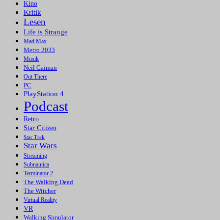
Kino
Kritik
Lesen
Life is Strange
Mad Max
Metro 2033
Musik
Neil Gaiman
Out There
PC
PlayStation 4
Podcast
Retro
Star Citizen
Star Trek
Star Wars
Streaming
Subnautica
Terminator 2
The Walking Dead
The Witcher
Virtual Reality
VR
Walking Simulator