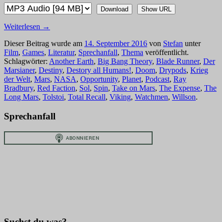
Download
Show URL
Weiterlesen
→
Dieser Beitrag wurde am
14. September 2016
von
Stefan
unter
Film
,
Games
,
Literatur
,
Sprechanfall
,
Thema
veröffentlicht.
Schlagwörter:
Another Earth
,
Big Bang Theory
,
Blade Runner
,
Der
Marsianer
,
Destiny
,
Destory all Humans!
,
Doom
,
Drypods
,
Krieg
der Welt
,
Mars
,
NASA
,
Opportunity
,
Planet
,
Podcast
,
Ray
Bradbury
,
Red Faction
,
Sol
,
Spin
,
Take on Mars
,
The Expense
,
The
Long Mars
,
Tolstoi
,
Total Recall
,
Viking
,
Watchmen
,
Willson
.
Sprechanfall
Suchst du was?