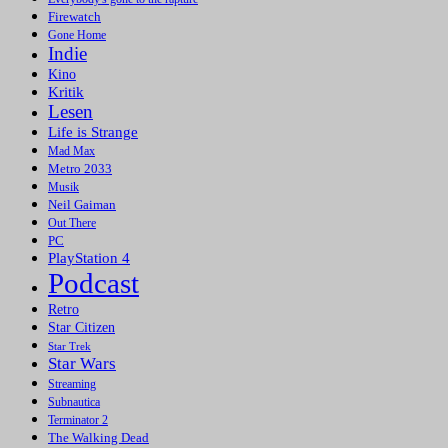
Firewatch
Gone Home
Indie
Kino
Kritik
Lesen
Life is Strange
Mad Max
Metro 2033
Musik
Neil Gaiman
Out There
PC
PlayStation 4
Podcast
Retro
Star Citizen
Star Trek
Star Wars
Streaming
Subnautica
Terminator 2
The Walking Dead