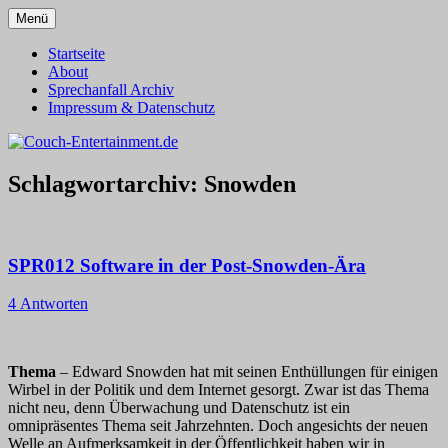
Zum
Menü
Inhalt
Alles außer T-Shirts
Couch-Entertainment.de
springen
Startseite
About
Sprechanfall Archiv
Impressum & Datenschutz
Schlagwortarchiv:
Snowden
SPR012 Software in der Post-Snowden-Ära
4 Antworten
Thema
– Edward Snowden hat mit seinen Enthüllungen für einigen
Wirbel in der Politik und dem Internet gesorgt. Zwar ist das Thema
nicht neu, denn Überwachung und Datenschutz ist ein
omnipräsentes Thema seit Jahrzehnten. Doch angesichts der neuen
Welle an Aufmerksamkeit in der Öffentlichkeit haben wir in