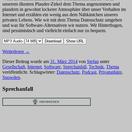
unserem illustren Plauder-Zirkel dem Thema angenommen und
plaudern in gewohnt lockerer Atmosphäre über unser Verhalten im
Internet und erzählen ein wenig aus dem Nähkästchen unseres
privaten Lebens. Wie wir mit dem Thema Datenschutz umgehen
und was für Software-Alternativen wir nutzen. Wir Hinterfragen,
sind pessimistisch und vielleicht einfach nur zu bequem.
Download
Show URL
Weiterlesen
→
Dieser Beitrag wurde am
31. März 2014
von
Stefan
unter
Gesellschaft
,
Internet
,
Software
,
Sprechanfall
,
Technik
,
Thema
veröffentlicht. Schlagwörter:
Datenschutz
,
Podcast
,
Privatsphäre
,
Snowden
.
Sprechanfall