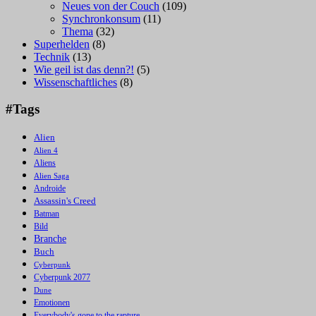
Neues von der Couch
(109)
Synchronkonsum
(11)
Thema
(32)
Superhelden
(8)
Technik
(13)
Wie geil ist das denn?!
(5)
Wissenschaftliches
(8)
#Tags
Alien
Alien 4
Aliens
Alien Saga
Androide
Assassin's Creed
Batman
Bild
Branche
Buch
Cyberpunk
Cyberpunk 2077
Dune
Emotionen
Everybody's gone to the rapture