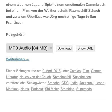
einem albernen Japano-Spiel, einem emotionalen Dammbruch
bei einem Film, von der Weltherrschaft, Raumschiff-Schach
und zu allem Überfluss war Jörg noch einige Tage in San
Francisco.
Reingehört!
Download
Show URL
Weiterlesen
→
Dieser Beitrag wurde am
9. April 2015
unter
Comics
,
Film
,
Games
,
Literatur
,
Neues von der Couch
,
Sprechanfall
,
Superhelden
veröffentlicht. Schlagwörter:
Branche
,
GDC
,
Indie
,
Jazzpunk
,
Lesen
,
Morrison
,
Nerds
,
Podcast
,
Sid Meier
,
Starships
,
Supergods
.