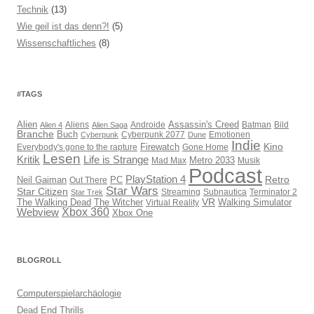
Technik
(13)
Wie geil ist das denn?!
(5)
Wissenschaftliches
(8)
#TAGS
Assassin's Creed
Alien
Aliens
Androide
Batman
Bild
Alien 4
Alien Saga
Branche
Buch
Cyberpunk 2077
Emotionen
Cyberpunk
Dune
Indie
Kino
Everybody's gone to the rapture
Firewatch
Gone Home
Lesen
Kritik
Life is Strange
Mad Max
Metro 2033
Musik
Podcast
PlayStation 4
Retro
PC
Neil Gaiman
Out There
Star Wars
Star Citizen
Streaming
Subnautica
Terminator 2
Star Trek
VR
The Walking Dead
The Witcher
Virtual Reality
Walking Simulator
Webview
Xbox 360
Xbox One
BLOGROLL
Computerspielarchäologie
Dead End Thrills