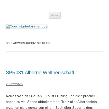
Zum
Inhalt
Couch-Entertainment.de
springen
Alles außer T-Shirts
Menü
SCHLAGWORTARCHIV:
SID MEIER
SPR031 Alberne Weltherrschaft
2 Antworten
Neues von der Couch
– Es ist Frühling und die Sprecher
haben zu viel Sonne abbekommen. Trotz aller Albernheiten
erzählen sie diesmal von einem Buch über Superhelden,