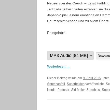
Neues von der Couch
– Es ist Frühli
Trotz aller Albernheiten erzählen sie 
Japano-Spiel, einem emotionalen Dammb
Raumschiff-Schach und zu allem Überflu
Reingehört!
Downloa
Weiterlesen
→
Dieser Beitrag wurde am
9. April 2015
unter
Sprechanfall
,
Superhelden
veröffentlicht. S
Nerds
,
Podcast
,
Sid Meier
,
Starships
,
Supe