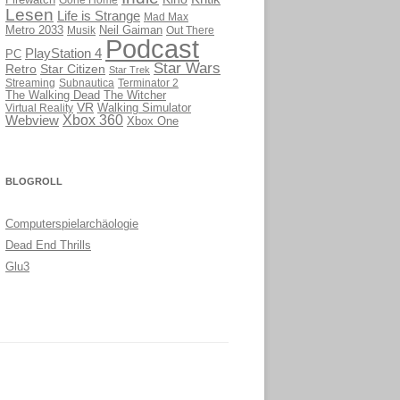
Firewatch
Lesen
Life is Strange
Mad Max
Metro 2033
Musik
Neil Gaiman
Out There
Podcast
PlayStation 4
PC
Star Wars
Retro
Star Citizen
Star Trek
Streaming
Subnautica
Terminator 2
The Walking Dead
The Witcher
VR
Virtual Reality
Walking Simulator
Webview
Xbox 360
Xbox One
BLOGROLL
Computerspielarchäologie
Dead End Thrills
Glu3