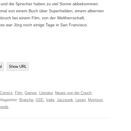
ng und die Sprecher haben zu viel Sonne abbekommen.
diesmal von einem Buch über Superhelden, einem albernen
ruch bei einem Film, von der Weltherrschaft,
ss war Jörg noch einige Tage in San Francisco.
d
Show URL
Comics
,
Film
,
Games
,
Literatur
,
Neues von der Couch
,
chlagwörter:
Branche
,
GDC
,
Indie
,
Jazzpunk
,
Lesen
,
Morrison
,
rgods
.