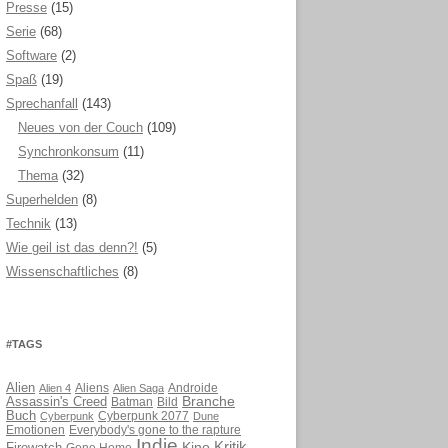
Presse
(15)
Serie
(68)
Software
(2)
Spaß
(19)
Sprechanfall
(143)
Neues von der Couch
(109)
Synchronkonsum
(11)
Thema
(32)
Superhelden
(8)
Technik
(13)
Wie geil ist das denn?!
(5)
Wissenschaftliches
(8)
#TAGS
Alien
Aliens
Androide
Alien 4
Alien Saga
Branche
Assassin's Creed
Batman
Bild
Buch
Cyberpunk 2077
Cyberpunk
Dune
Emotionen
Everybody's gone to the rapture
Indie
Kritik
Kino
Gone Home