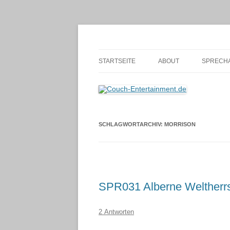
Zum
Inhalt
springen
Alles außer T-Shirts
Couch-Entertainmen
STARTSEITE
ABOUT
SPRECHA
SCHLAGWORTARCHIV:
MORRISON
SPR031 Alberne Weltherrs
2 Antworten