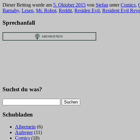
Dieser Beitrag wurde am
5. Oktober 2015
von
Stefan
unter
Comics
,
Barnaby
,
Lesen
,
Mr. Robot
,
Reddit
,
Residen Evil
,
Resident Evil Reve
Sprechanfall
Suchst du was?
Suchen
nach:
Schubladen
Allgemein
(6)
Aufreger
(11)
Comics
(18)