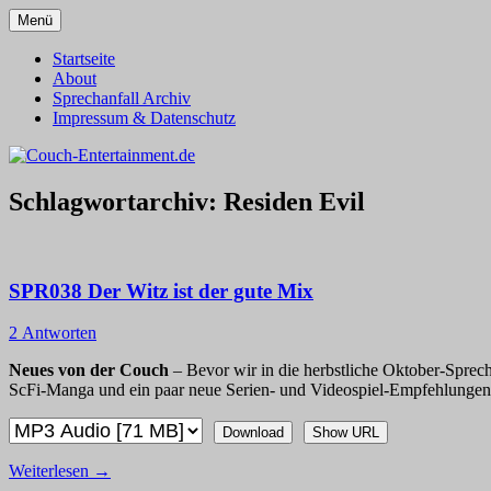
Zum
Menü
Inhalt
Alles außer T-Shirts
Couch-Entertainment.de
springen
Startseite
About
Sprechanfall Archiv
Impressum & Datenschutz
Schlagwortarchiv:
Residen Evil
SPR038 Der Witz ist der gute Mix
2 Antworten
Neues von der Couch
– Bevor wir in die herbstliche Oktober-Sprech
ScFi-Manga und ein paar neue Serien- und Videospiel-Empfehlungen
Download
Show URL
Weiterlesen
→