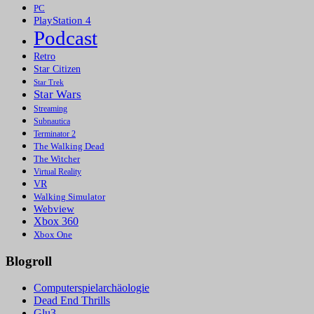
PC
PlayStation 4
Podcast
Retro
Star Citizen
Star Trek
Star Wars
Streaming
Subnautica
Terminator 2
The Walking Dead
The Witcher
Virtual Reality
VR
Walking Simulator
Webview
Xbox 360
Xbox One
Blogroll
Computerspielarchäologie
Dead End Thrills
Glu3