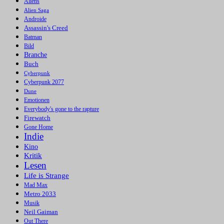
Aliens
Alien Saga
Androide
Assassin's Creed
Batman
Bild
Branche
Buch
Cyberpunk
Cyberpunk 2077
Dune
Emotionen
Everybody's gone to the rapture
Firewatch
Gone Home
Indie
Kino
Kritik
Lesen
Life is Strange
Mad Max
Metro 2033
Musik
Neil Gaiman
Out There