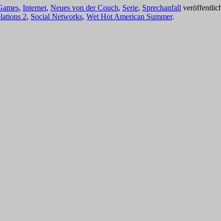
Games
,
Internet
,
Neues von der Couch
,
Serie
,
Sprechanfall
veröffentlic
lations 2
,
Social Networks
,
Wet Hot American Summer
.