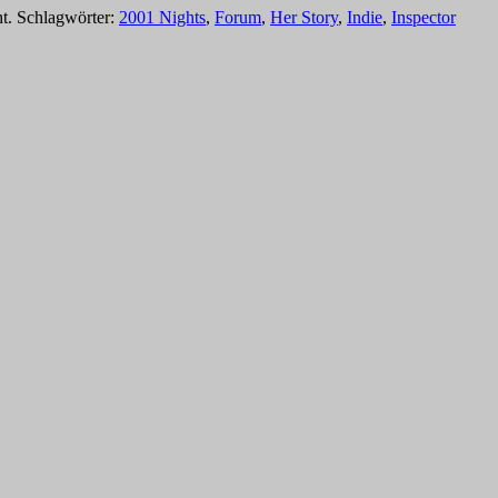
ht. Schlagwörter:
2001 Nights
,
Forum
,
Her Story
,
Indie
,
Inspector