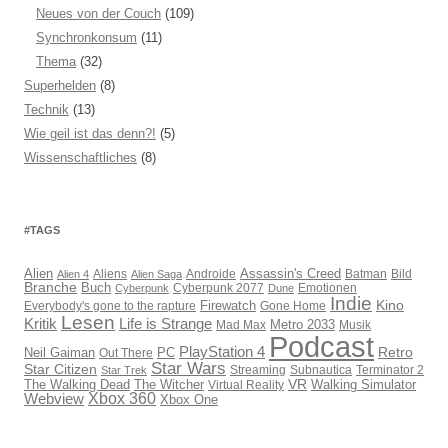
Neues von der Couch
(109)
Synchronkonsum
(11)
Thema
(32)
Superhelden
(8)
Technik
(13)
Wie geil ist das denn?!
(5)
Wissenschaftliches
(8)
#TAGS
Assassin's Creed
Alien
Aliens
Androide
Batman
Bild
Alien 4
Alien Saga
Branche
Buch
Cyberpunk 2077
Emotionen
Cyberpunk
Dune
Indie
Kino
Everybody's gone to the rapture
Firewatch
Gone Home
Lesen
Kritik
Life is Strange
Mad Max
Metro 2033
Musik
Podcast
PlayStation 4
Retro
PC
Neil Gaiman
Out There
Star Wars
Star Citizen
Streaming
Subnautica
Terminator 2
Star Trek
VR
The Walking Dead
The Witcher
Virtual Reality
Walking Simulator
Webview
Xbox 360
Xbox One