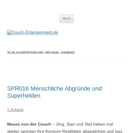
Zum
Inhalt
Couch-Entertainment.de
springen
Alles außer T-Shirts
Menü
SCHLAGWORTARCHIV:
MICHAEL HANEKE
SPR016 Menschliche Abgründe und
Superhelden
1 Antwort
Neues von der Couch
– Jörg, Stan und Stef haben mal
wieder spontan ihre Konsum-Realitäten abgeglichen und was