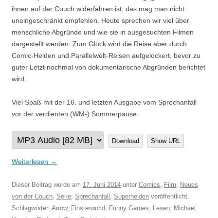
ihnen auf der Couch widerfahren ist, das mag man nicht
uneingeschränkt empfehlen. Heute sprechen wir viel über
menschliche Abgründe und wie sie in ausgesuchten Filmen
dargestellt werden. Zum Glück wird die Reise aber durch
Comic-Helden und Parallelwelt-Reisen aufgelockert, bevor zu
guter Letzt nochmal von dokumentarische Abgründen berichtet
wird.
Viel Spaß mit der 16. und letzten Ausgabe vom Sprechanfall
vor der verdienten (WM-) Sommerpause.
Download
Show URL
Weiterlesen
→
Dieser Beitrag wurde am
17. Juni 2014
unter
Comics
,
Film
,
Neues
von der Couch
,
Serie
,
Sprechanfall
,
Superhelden
veröffentlicht.
Schlagwörter:
Arrow
,
Finsterworld
,
Funny Games
,
Lesen
,
Michael