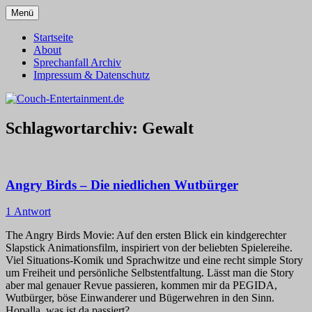
Zum
Menü
Inhalt
Alles außer T-Shirts
Couch-Entertainment.de
springen
Startseite
About
Sprechanfall Archiv
Impressum & Datenschutz
Schlagwortarchiv:
Gewalt
Angry Birds – Die niedlichen Wutbürger
1 Antwort
The Angry Birds Movie: Auf den ersten Blick ein kindgerechter
Slapstick Animationsfilm, inspiriert von der beliebten Spielereihe.
Viel Situations-Komik und Sprachwitze und eine recht simple Story
um Freiheit und persönliche Selbstentfaltung. Lässt man die Story
aber mal genauer Revue passieren, kommen mir da PEGIDA,
Wutbürger, böse Einwanderer und Bügerwehren in den Sinn.
Hopalla, was ist da passiert?