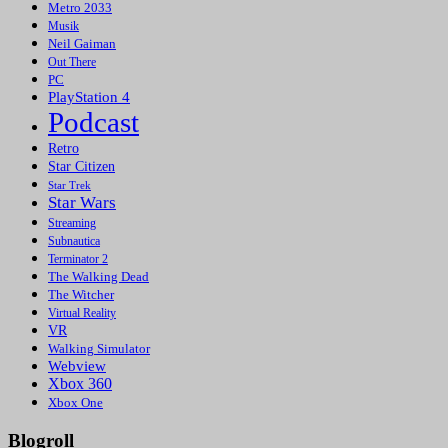
Metro 2033
Musik
Neil Gaiman
Out There
PC
PlayStation 4
Podcast
Retro
Star Citizen
Star Trek
Star Wars
Streaming
Subnautica
Terminator 2
The Walking Dead
The Witcher
Virtual Reality
VR
Walking Simulator
Webview
Xbox 360
Xbox One
Blogroll