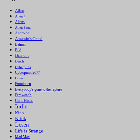
Alien
Alien 4
Aliens
Alien Saga
Androide
Assassin's Creed
Batman
Bild
Branche
Buch
Cyberpunk
Cyberpunk 2077
Dune
Emotionen
Everybody's gone to the rapture
Firewatch
Gone Home
Indie
Kino
Kritik
Lesen
Life is Strange
Mad Max