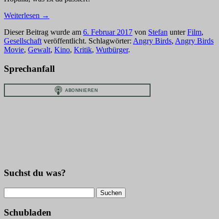
Weiterlesen
→
Dieser Beitrag wurde am
6. Februar 2017
von
Stefan
unter
Film
,
Gesellschaft
veröffentlicht. Schlagwörter:
Angry Birds
,
Angry Birds
Movie
,
Gewalt
,
Kino
,
Kritik
,
Wutbürger
.
Sprechanfall
Suchst du was?
Suchen
nach:
Schubladen