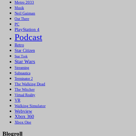
Metro 2033
Musik
Neil Gaiman
Out There
PC
PlayStation 4
Podcast
Retro
Star Citizen
Star Trek
Star Wars
Streaming
Subnautica
Terminator 2
The Walking Dead
The Witcher
Virtual Reality
VR
Walking Simulator
Webview
Xbox 360
Xbox One
Blogroll