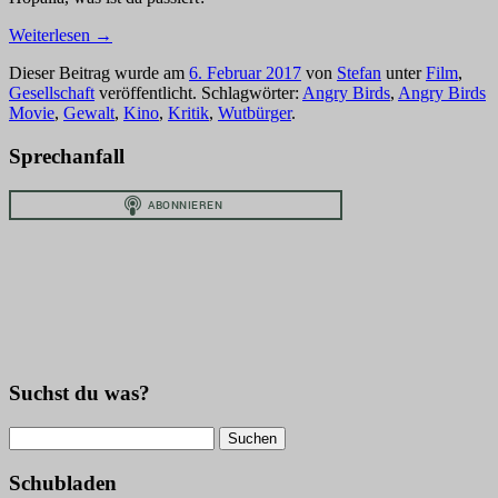
Weiterlesen
→
Dieser Beitrag wurde am
6. Februar 2017
von
Stefan
unter
Film
,
Gesellschaft
veröffentlicht. Schlagwörter:
Angry Birds
,
Angry Birds
Movie
,
Gewalt
,
Kino
,
Kritik
,
Wutbürger
.
Sprechanfall
Suchst du was?
Suchen
nach:
Schubladen