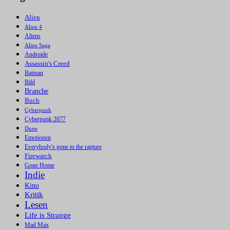
Alien
Alien 4
Aliens
Alien Saga
Androide
Assassin's Creed
Batman
Bild
Branche
Buch
Cyberpunk
Cyberpunk 2077
Dune
Emotionen
Everybody's gone to the rapture
Firewatch
Gone Home
Indie
Kino
Kritik
Lesen
Life is Strange
Mad Max