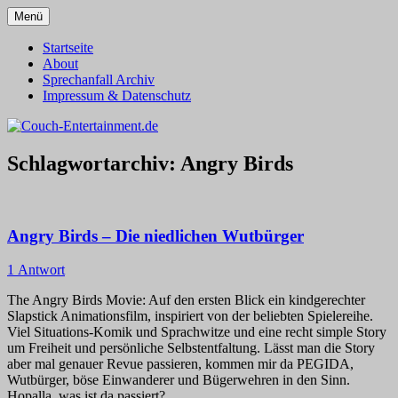
Zum
Menü
Inhalt
Alles außer T-Shirts
Couch-Entertainment.de
springen
Startseite
About
Sprechanfall Archiv
Impressum & Datenschutz
Schlagwortarchiv:
Angry Birds
Angry Birds – Die niedlichen Wutbürger
1 Antwort
The Angry Birds Movie: Auf den ersten Blick ein kindgerechter
Slapstick Animationsfilm, inspiriert von der beliebten Spielereihe.
Viel Situations-Komik und Sprachwitze und eine recht simple Story
um Freiheit und persönliche Selbstentfaltung. Lässt man die Story
aber mal genauer Revue passieren, kommen mir da PEGIDA,
Wutbürger, böse Einwanderer und Bügerwehren in den Sinn.
Hopalla, was ist da passiert?