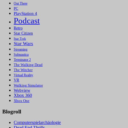
Out There
PC
PlayStation 4
Podcast
Retro
Star Citizen
Star Trek
Star Wars
Streaming
Subnautica
Terminator 2
The Walking Dead
The Witcher
Virtual Reality
VR
Walking Simulator
Webview
Xbox 360
Xbox One
Blogroll
Computerspielarchäologie
Dead End Thrills