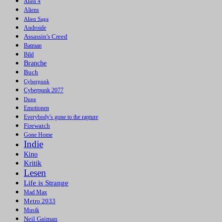
Alien 4
Aliens
Alien Saga
Androide
Assassin's Creed
Batman
Bild
Branche
Buch
Cyberpunk
Cyberpunk 2077
Dune
Emotionen
Everybody's gone to the rapture
Firewatch
Gone Home
Indie
Kino
Kritik
Lesen
Life is Strange
Mad Max
Metro 2033
Musik
Neil Gaiman