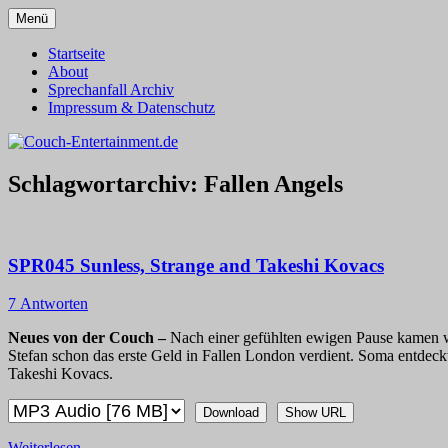
Zum
Menü
Inhalt
Alles außer T-Shirts
Couch-Entertainment.de
springen
Startseite
About
Sprechanfall Archiv
Impressum & Datenschutz
Schlagwortarchiv:
Fallen Angels
SPR045 Sunless, Strange and Takeshi Kovacs
7 Antworten
Neues von der Couch –
Nach einer gefühlten ewigen Pause kamen wi
Stefan schon das erste Geld in Fallen London verdient. Soma entdeck
Takeshi Kovacs.
Download
Show URL
Weiterlesen
→