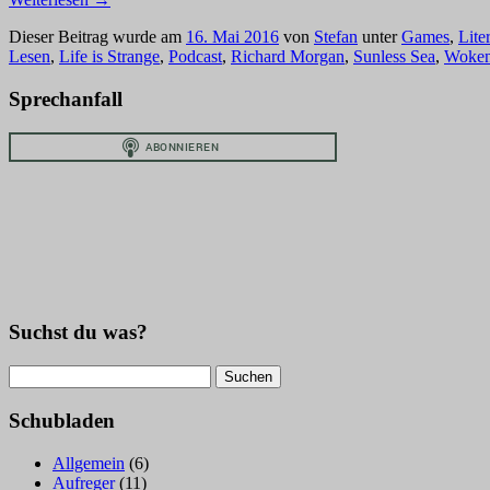
Dieser Beitrag wurde am
16. Mai 2016
von
Stefan
unter
Games
,
Lite
Lesen
,
Life is Strange
,
Podcast
,
Richard Morgan
,
Sunless Sea
,
Woken
Sprechanfall
Suchst du was?
Suchen
nach:
Schubladen
Allgemein
(6)
Aufreger
(11)