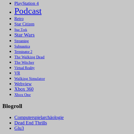
PlayStation 4
Podcast
Retro
Star Citizen
Star Trek
Star Wars
Streaming
Subnautica
Terminator 2
The Walking Dead
The Witcher
Virtual Reality
VR
Walking Simulator
Webview
Xbox 360
Xbox One
Blogroll
Computerspielarchäologie
Dead End Thrills
Glu3