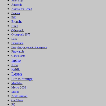
Alien Saga
Androide
Assassin's Creed
Batman
Bild
Branche
Buch
Cyberpunk
Cyberpunk 2077
Dune
Emotionen
Everybody's gone to the rapture
Firewatch
Gone Home
Indie
Kino
Kritik
Lesen
Life is Strange
Mad Max
Metro 2033
Musik
Neil Gaiman
Out There
PC