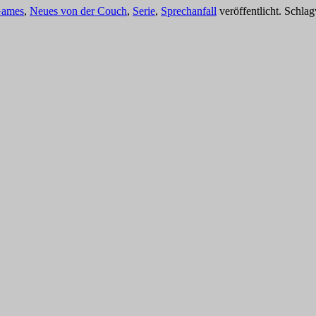
ames
,
Neues von der Couch
,
Serie
,
Sprechanfall
veröffentlicht. Schla