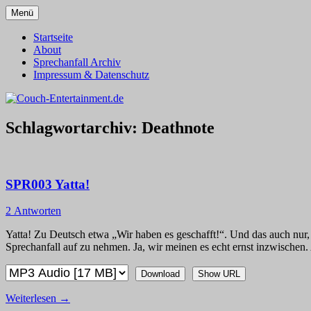
Zum
Menü
Inhalt
Alles außer T-Shirts
Couch-Entertainment.de
springen
Startseite
About
Sprechanfall Archiv
Impressum & Datenschutz
Schlagwortarchiv:
Deathnote
SPR003 Yatta!
2 Antworten
Yatta! Zu Deutsch etwa „Wir haben es geschafft!“. Und das auch nur, w
Sprechanfall auf zu nehmen. Ja, wir meinen es echt ernst inzwischen. 
Download
Show URL
Weiterlesen
→