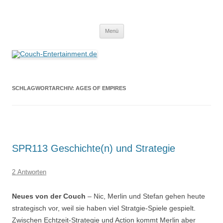
Zum
Inhalt
Couch-Entertainment.de
springen
Alles außer T-Shirts
Menü
SCHLAGWORTARCHIV:
AGES OF EMPIRES
SPR113 Geschichte(n) und Strategie
2 Antworten
Neues von der Couch
– Nic, Merlin und Stefan gehen heute
strategisch vor, weil sie haben viel Stratgie-Spiele gespielt.
Zwischen Echtzeit-Strategie und Action kommt Merlin aber