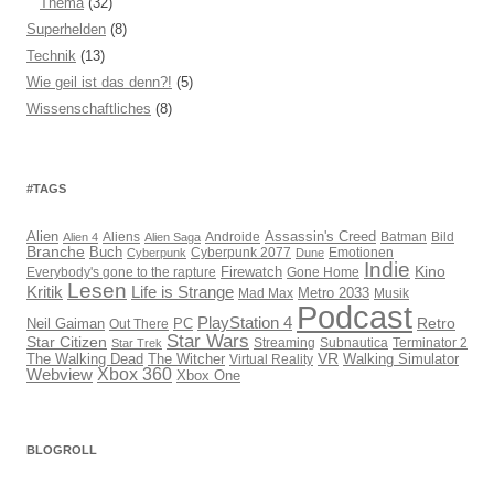
Thema
(32)
Superhelden
(8)
Technik
(13)
Wie geil ist das denn?!
(5)
Wissenschaftliches
(8)
#TAGS
Assassin's Creed
Alien
Aliens
Androide
Batman
Bild
Alien 4
Alien Saga
Branche
Buch
Cyberpunk 2077
Emotionen
Cyberpunk
Dune
Indie
Kino
Everybody's gone to the rapture
Firewatch
Gone Home
Lesen
Kritik
Life is Strange
Mad Max
Metro 2033
Musik
Podcast
PlayStation 4
Retro
PC
Neil Gaiman
Out There
Star Wars
Star Citizen
Streaming
Subnautica
Terminator 2
Star Trek
VR
The Walking Dead
The Witcher
Virtual Reality
Walking Simulator
Webview
Xbox 360
Xbox One
BLOGROLL