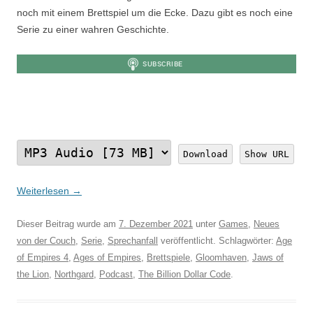
noch mit einem Brettspiel um die Ecke. Dazu gibt es noch eine
Serie zu einer wahren Geschichte.
Download
Show URL
Weiterlesen
→
Dieser Beitrag wurde am
7. Dezember 2021
unter
Games
,
Neues
von der Couch
,
Serie
,
Sprechanfall
veröffentlicht. Schlagwörter:
Age
of Empires 4
,
Ages of Empires
,
Brettspiele
,
Gloomhaven
,
Jaws of
the Lion
,
Northgard
,
Podcast
,
The Billion Dollar Code
.