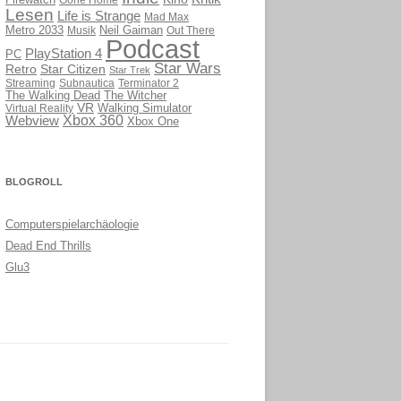
Firewatch
Lesen
Life is Strange
Mad Max
Metro 2033
Musik
Neil Gaiman
Out There
Podcast
PlayStation 4
PC
Star Wars
Retro
Star Citizen
Star Trek
Streaming
Subnautica
Terminator 2
The Walking Dead
The Witcher
VR
Virtual Reality
Walking Simulator
Webview
Xbox 360
Xbox One
BLOGROLL
Computerspielarchäologie
Dead End Thrills
Glu3