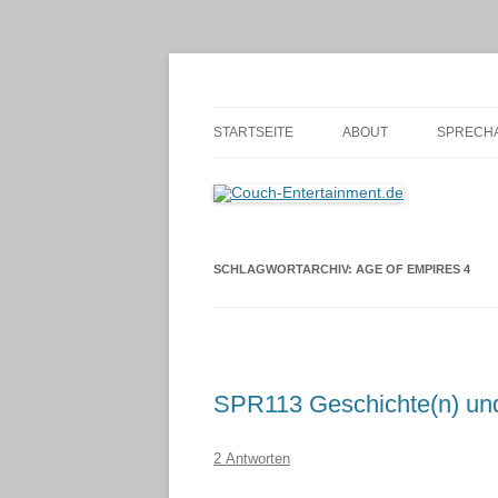
Zum
Inhalt
springen
Alles außer T-Shirts
Couch-Entertainmen
STARTSEITE
ABOUT
SPRECHA
SCHLAGWORTARCHIV:
AGE OF EMPIRES 4
SPR113 Geschichte(n) und
2 Antworten