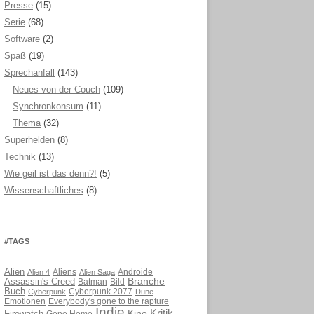
Presse
(15)
Serie
(68)
Software
(2)
Spaß
(19)
Sprechanfall
(143)
Neues von der Couch
(109)
Synchronkonsum
(11)
Thema
(32)
Superhelden
(8)
Technik
(13)
Wie geil ist das denn?!
(5)
Wissenschaftliches
(8)
#TAGS
Alien
Aliens
Androide
Alien 4
Alien Saga
Branche
Assassin's Creed
Batman
Bild
Buch
Cyberpunk 2077
Cyberpunk
Dune
Emotionen
Everybody's gone to the rapture
Indie
Kritik
Kino
Gone Home