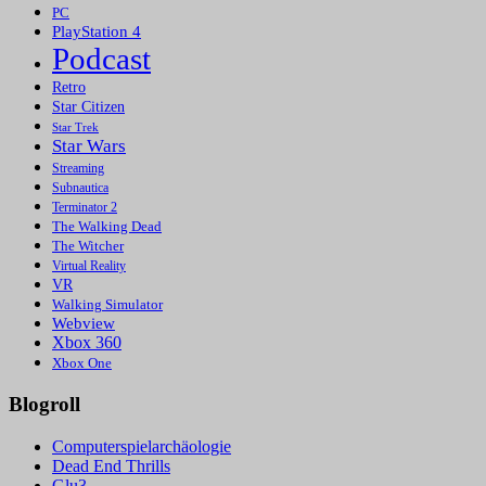
PC
PlayStation 4
Podcast
Retro
Star Citizen
Star Trek
Star Wars
Streaming
Subnautica
Terminator 2
The Walking Dead
The Witcher
Virtual Reality
VR
Walking Simulator
Webview
Xbox 360
Xbox One
Blogroll
Computerspielarchäologie
Dead End Thrills
Glu3