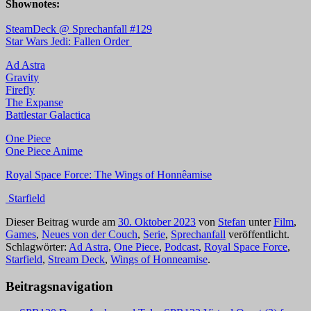
Shownotes:
SteamDeck @ Sprechanfall #129
Star Wars Jedi: Fallen Order
Ad Astra
Gravity
Firefly
The Expanse
Battlestar Galactica
One Piece
One Piece Anime
Royal Space Force: The Wings of Honnêamise
Starfield
Dieser Beitrag wurde am
30. Oktober 2023
von
Stefan
unter
Film
,
Games
,
Neues von der Couch
,
Serie
,
Sprechanfall
veröffentlicht.
Schlagwörter:
Ad Astra
,
One Piece
,
Podcast
,
Royal Space Force
,
Starfield
,
Stream Deck
,
Wings of Honneamise
.
Beitragsnavigation