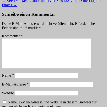
←
SPR130 Dave, Andor und Tyler
SPR132 Virtual Quest (3) for
Pirates
→
Schreibe einen Kommentar
Deine E-Mail-Adresse wird nicht veröffentlicht.
Erforderliche
Felder sind mit
*
markiert
Kommentar
*
Name
*
E-Mail-Adresse
*
Website
Name, E-Mail-Adresse und Website in diesem Browser für
meinen nächsten Kommentar speichern.