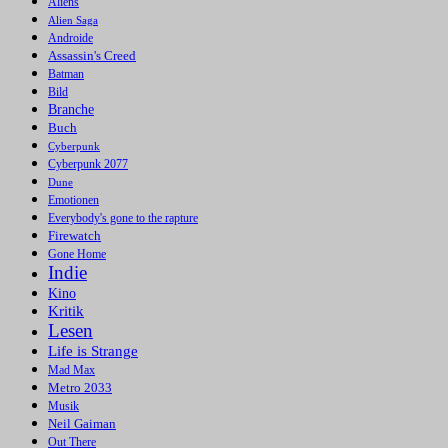
Aliens
Alien Saga
Androide
Assassin's Creed
Batman
Bild
Branche
Buch
Cyberpunk
Cyberpunk 2077
Dune
Emotionen
Everybody's gone to the rapture
Firewatch
Gone Home
Indie
Kino
Kritik
Lesen
Life is Strange
Mad Max
Metro 2033
Musik
Neil Gaiman
Out There