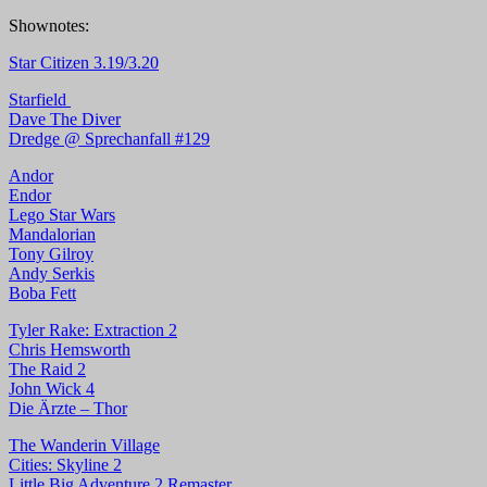
Shownotes:
Star Citizen 3.19/3.20
Starfield
Dave The Diver
Dredge @ Sprechanfall #129
Andor
Endor
Lego Star Wars
Mandalorian
Tony Gilroy
Andy Serkis
Boba Fett
Tyler Rake: Extraction 2
Chris Hemsworth
The Raid 2
John Wick 4
Die Ärzte – Thor
The Wanderin Village
Cities: Skyline 2
Little Big Adventure 2 Remaster