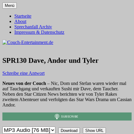
Zum
Menü
Inhalt
Alles außer T-Shirts
Couch-Entertainment.de
springen
Startseite
About
Sprechanfall Archiv
Impressum & Datenschutz
SPR130 Dave, Andor und Tyler
Schreibe eine Antwort
Neues von der Couch
– Nic, Dom und Stefan waren wieder mal
auf Tauchgang und verkauften Sushi mir Dave, dem Taucher.
Neben den Star Citizen News berichten wir von Tyler Rakes
zweitem Abenteuer und verfolgten das Star Wars Drama um Cassian
Andor.
Download
Show URL