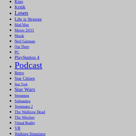
Kino
Kritik
Lesen
Life is Strange
Mad Max
Metro 2033
Musik
Neil Gaiman
Out There
PC
PlayStation 4
Podcast
Retro
Star Citizen
Star Trek
Star Wars
Streaming
Subnautica
Terminator 2
The Walking Dead
The Witcher
Virtual Reality
VR
Walking Simulator