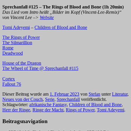
Sprechanfall #125 – The Rings of Blood and Bone (1h 20min)
Das Lied vom Intro heißt „Bilder im Kopf (Vincent-Lee-Remix)“
von Vincent Lee –>
Website
Tomi Adeyemi
–
Children of Blood and Bone
The Rings of Power
The Silmarillion
Rome
Deadwood
House of the Dragon
The Wheel of Time @ Sprechanfall #115
Cortex
Fallout 76
Dieser Beitrag wurde am
1. Februar 2023
von
Stefan
unter
Literatur
,
Neues von der Couch
,
Serie
,
Sprechanfall
veröffentlicht.
Schlagwörter:
afrikanische Fantasy
,
Children of Blood and Bone
,
Herr der Ringe
,
Ringe der Macht
,
Rings of Power
,
Tomi Adeyemi
.
Beitragsnavigation