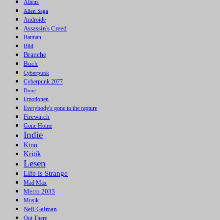
Aliens
Alien Saga
Androide
Assassin's Creed
Batman
Bild
Branche
Buch
Cyberpunk
Cyberpunk 2077
Dune
Emotionen
Everybody's gone to the rapture
Firewatch
Gone Home
Indie
Kino
Kritik
Lesen
Life is Strange
Mad Max
Metro 2033
Musik
Neil Gaiman
Out There