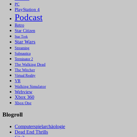
PC
PlayStation 4
Podcast
Retro
Star Citizen
Star Trek
Star Wars
Streaming
Subnautica
Terminator 2
The Walking Dead
The Witcher
Virtual Reality
VR
Walking Simulator
Webview
Xbox 360
Xbox One
Blogroll
Computerspielarchäologie
Dead End Thrills