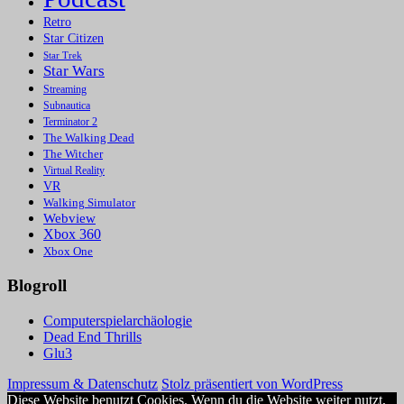
Retro
Star Citizen
Star Trek
Star Wars
Streaming
Subnautica
Terminator 2
The Walking Dead
The Witcher
Virtual Reality
VR
Walking Simulator
Webview
Xbox 360
Xbox One
Blogroll
Computerspielarchäologie
Dead End Thrills
Glu3
Impressum & Datenschutz
Stolz präsentiert von WordPress
Diese Website benutzt Cookies. Wenn du die Website weiter nutzt,