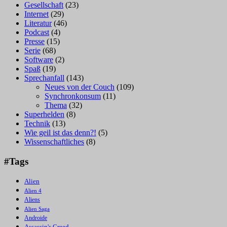
Gesellschaft
(23)
Internet
(29)
Literatur
(46)
Podcast
(4)
Presse
(15)
Serie
(68)
Software
(2)
Spaß
(19)
Sprechanfall
(143)
Neues von der Couch
(109)
Synchronkonsum
(11)
Thema
(32)
Superhelden
(8)
Technik
(13)
Wie geil ist das denn?!
(5)
Wissenschaftliches
(8)
#Tags
Alien
Alien 4
Aliens
Alien Saga
Androide
Assassin's Creed