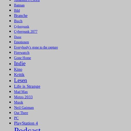
Batman
Bild
Branche
Buch
Cyberpunk
Cyberpunk 2077
Dune
Emotionen
Everybody's gone to the rapture
Firewatch
Gone Home
Indie
Kino
Kritik
Lesen
Life is Strange
Mad Max
Metro 2033
Musik
Neil Gaiman
Out There
PC
PlayStation 4
Podcast