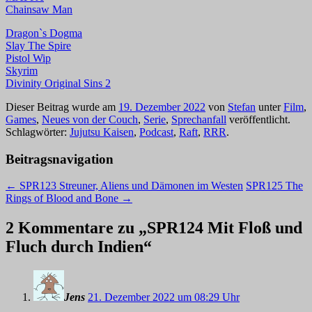
Chainsaw Man
Dragon`s Dogma
Slay The Spire
Pistol Wip
Skyrim
Divinity Original Sins 2
Dieser Beitrag wurde am
19. Dezember 2022
von
Stefan
unter
Film
,
Games
,
Neues von der Couch
,
Serie
,
Sprechanfall
veröffentlicht.
Schlagwörter:
Jujutsu Kaisen
,
Podcast
,
Raft
,
RRR
.
Beitragsnavigation
←
SPR123 Streuner, Aliens und Dämonen im Westen
SPR125 The
Rings of Blood and Bone
→
2 Kommentare zu „
SPR124 Mit Floß und
Fluch durch Indien
“
Jens
21. Dezember 2022 um 08:29 Uhr