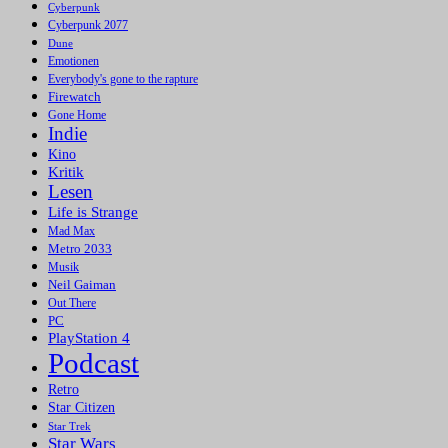
Cyberpunk
Cyberpunk 2077
Dune
Emotionen
Everybody's gone to the rapture
Firewatch
Gone Home
Indie
Kino
Kritik
Lesen
Life is Strange
Mad Max
Metro 2033
Musik
Neil Gaiman
Out There
PC
PlayStation 4
Podcast
Retro
Star Citizen
Star Trek
Star Wars