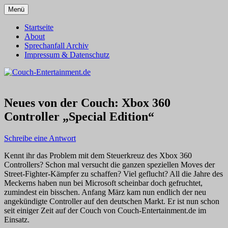
Zum
Menü
Inhalt
Alles außer T-Shirts
Couch-Entertainment.de
springen
Startseite
About
Sprechanfall Archiv
Impressum & Datenschutz
Neues von der Couch: Xbox 360
Controller „Special Edition“
Schreibe eine Antwort
Kennt ihr das Problem mit dem Steuerkreuz des Xbox 360
Controllers? Schon mal versucht die ganzen speziellen Moves der
Street-Fighter-Kämpfer zu schaffen? Viel geflucht? All die Jahre des
Meckerns haben nun bei Microsoft scheinbar doch gefruchtet,
zumindest ein bisschen. Anfang März kam nun endlich der neu
angekündigte Controller auf den deutschen Markt. Er ist nun schon
seit einiger Zeit auf der Couch von Couch-Entertainment.de im
Einsatz.