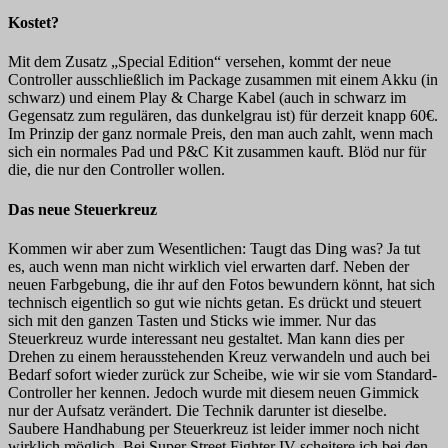
Kostet?
Mit dem Zusatz „Special Edition“ versehen, kommt der neue
Controller ausschließlich im Package zusammen mit einem Akku (in
schwarz) und einem Play & Charge Kabel (auch in schwarz im
Gegensatz zum regulären, das dunkelgrau ist) für derzeit knapp 60€.
Im Prinzip der ganz normale Preis, den man auch zahlt, wenn mach
sich ein normales Pad und P&C Kit zusammen kauft. Blöd nur für
die, die nur den Controller wollen.
Das neue Steuerkreuz
Kommen wir aber zum Wesentlichen: Taugt das Ding was? Ja tut
es, auch wenn man nicht wirklich viel erwarten darf. Neben der
neuen Farbgebung, die ihr auf den Fotos bewundern könnt, hat sich
technisch eigentlich so gut wie nichts getan. Es drückt und steuert
sich mit den ganzen Tasten und Sticks wie immer. Nur das
Steuerkreuz wurde interessant neu gestaltet. Man kann dies per
Drehen zu einem herausstehenden Kreuz verwandeln und auch bei
Bedarf sofort wieder zurück zur Scheibe, wie wir sie vom Standard-
Controller her
kennen. Jedoch wurde mit diesem neuen Gimmick
nur der Aufsatz verändert. Die Technik darunter ist dieselbe.
Saubere Handhabung per Steuerkreuz ist leider immer noch nicht
wirklich möglich. Bei Super Street Fighter IV scheitere ich bei den