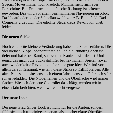
Special Moves immer noch kläglich. Minimal sieht man aber
Fortschritte. Ein Fehldruck in die falsche Richtung ist seltener
geworden. Das wird vor allem beim schnellen Navigieren im Xbox
Dashboard oder bei der Schnellauswahl von z.B. Battlefield: Bad
Company 2 deutlich. Die erhoffte Steuerkreuz-Revolution blieb
leider aus.
Die neuen Sticks
Noch eine nette kleinere Veränderung haben die Sticks erfahren. Die
vier kleinen Nippel obendrauf fehlen und die Rundung oben ist
tiefer und hat einen Rand, sodass eine Kante entstanden ist. Und
genau das macht die Sticks griffiger bei hektischem Spielen. Zwar
auch wieder keine Revolution, aber eine gute Idee. Wir sind vor
allem darauf gespannt, wie lang diese Sticks so griffig bleiben. Alle
alten Pads sind spätestens nach einem Jahr intensiven Gebrauch sehr
runtergedaddelt. Die Nippel fehlen und die Oberfläche wird immer
flacher. Wie sich der neue Controller da schlägt, werden wir in
einem Jahr berichten, wenn wir es nicht vergessen.
Der neue Look
Der neue Grau-Silber-Look ist nicht nur für die Augen, sondern
fühlt sich auch um einiges rauer an, als die eher glatte Oberfläche