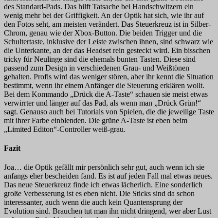
des Standard-Pads. Das hilft Tatsache bei Handschwitzern ein
wenig mehr bei der Griffigkeit. An der Optik hat sich, wie ihr auf
den Fotos seht, am meisten verändert. Das Steuerkreuz ist in Silber-
Chrom, genau wie der Xbox-Button. Die beiden Trigger und die
Schultertaste, inklusive der Leiste zwischen
ihnen, sind schwarz wie
die Unterkante, an der das Headset rein gesteckt wird. Ein bisschen
tricky für Neulinge sind die ehemals bunten Tasten. Diese sind
passend zum Design in verschiedenen Grau- und Weißtönen
gehalten. Profis wird das weniger stören, aber ihr kennt die Situation
bestimmt, wenn ihr einem Anfänger die Steuerung erklären wollt.
Bei dem Kommando „Drück die A-Taste“ schauen sie meist etwas
verwirrter und länger auf das Pad, als wenn man „Drück Grün!“
sagt. Genauso auch bei Tutorials von Spielen, die die jeweilige Taste
mit ihrer Farbe einblenden. Die grüne A-Taste ist eben beim
„Limited Editon“-Controller weiß-grau.
Fazit
Joa… die Optik gefällt mir persönlich sehr gut, auch wenn ich sie
anfangs eher bescheiden fand. Es ist auf jeden Fall mal etwas neues.
Das neue Steuerkreuz finde ich etwas lächerlich. Eine sonderlich
große Verbesserung ist es eben nicht. Die Sticks sind da schon
interessanter, auch wenn die auch kein Quantensprung der
Evolution sind. Brauchen tut man ihn nicht dringend, wer aber Lust