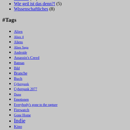
Wie geil ist das denn?!
(5)
Wissenschaftliches
(8)
#Tags
Alien
Alien 4
Aliens
Alien Saga
Androide
Assassin's Creed
Batman
Bild
Branche
Buch
Cyberpunk
Cyberpunk 2077
Dune
Emotionen
Everybody's gone to the rapture
Firewatch
Gone Home
Indie
Kino