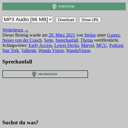
Download
Show URL
Weiterlesen
→
Dieser Beitrag wurde am
29. März 2021
von
Stefan
unter
Games
,
Neues von der Couch
,
Serie
,
Sprechanfall
,
Thema
veröffentlicht.
Schlagwörter:
Early Access
,
Lower Decks
,
Marvel
,
MCU
,
Podcast
,
Star Trek
,
Valheim
,
Wanda Vision
,
WandaVision
.
Sprechanfall
Suchst du was?