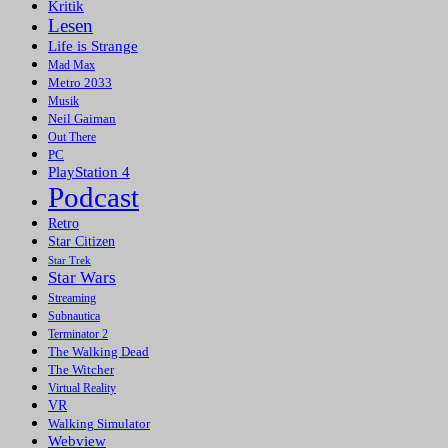
Kritik
Lesen
Life is Strange
Mad Max
Metro 2033
Musik
Neil Gaiman
Out There
PC
PlayStation 4
Podcast
Retro
Star Citizen
Star Trek
Star Wars
Streaming
Subnautica
Terminator 2
The Walking Dead
The Witcher
Virtual Reality
VR
Walking Simulator
Webview