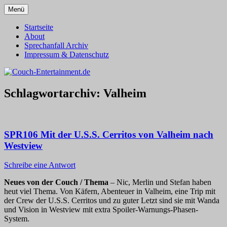
Zum
Menü
Inhalt
Alles außer T-Shirts
Couch-Entertainment.de
springen
Startseite
About
Sprechanfall Archiv
Impressum & Datenschutz
Schlagwortarchiv:
Valheim
SPR106 Mit der U.S.S. Cerritos von Valheim nach
Westview
Schreibe eine Antwort
Neues von der Couch / Thema
– Nic, Merlin und Stefan haben
heut viel Thema. Von Käfern, Abenteuer in Valheim, eine Trip mit
der Crew der U.S.S. Cerritos und zu guter Letzt sind sie mit Wanda
und Vision in Westview mit extra Spoiler-Warnungs-Phasen-
System.