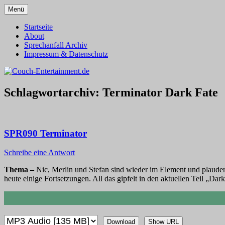
Zum
Menü
Inhalt
Alles außer T-Shirts
Couch-Entertainment.de
springen
Startseite
About
Sprechanfall Archiv
Impressum & Datenschutz
Schlagwortarchiv:
Terminator Dark Fate
SPR090 Terminator
Schreibe eine Antwort
Thema –
Nic, Merlin und Stefan sind wieder im Element und plauder
heute einige Fortsetzungen. All das gipfelt in den aktuellen Teil „Dar
Download
Show URL