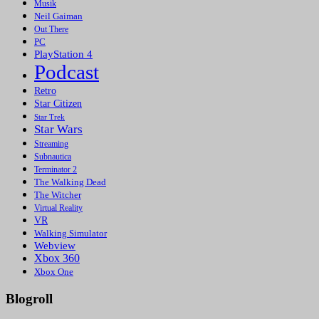
Musik
Neil Gaiman
Out There
PC
PlayStation 4
Podcast
Retro
Star Citizen
Star Trek
Star Wars
Streaming
Subnautica
Terminator 2
The Walking Dead
The Witcher
Virtual Reality
VR
Walking Simulator
Webview
Xbox 360
Xbox One
Blogroll