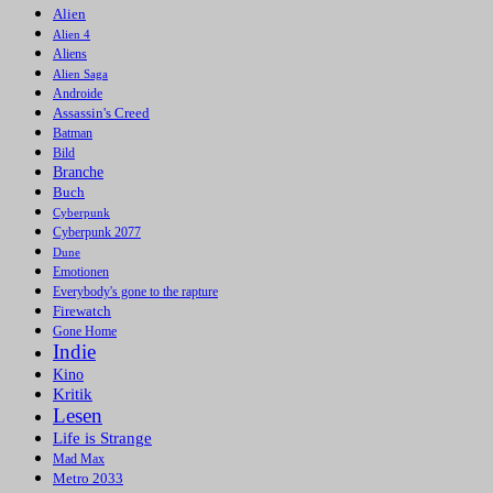
Alien
Alien 4
Aliens
Alien Saga
Androide
Assassin's Creed
Batman
Bild
Branche
Buch
Cyberpunk
Cyberpunk 2077
Dune
Emotionen
Everybody's gone to the rapture
Firewatch
Gone Home
Indie
Kino
Kritik
Lesen
Life is Strange
Mad Max
Metro 2033