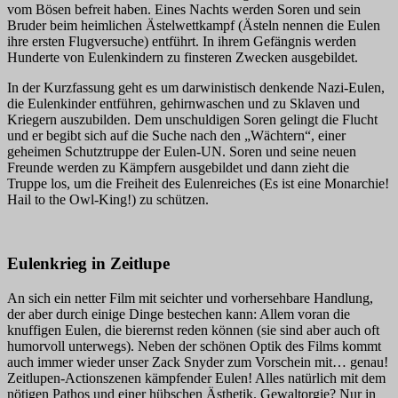
vom Bösen befreit haben. Eines Nachts werden Soren und sein
Bruder beim heimlichen Ästelwettkampf (Ästeln nennen die Eulen
ihre ersten Flugversuche) entführt. In ihrem Gefängnis werden
Hunderte von Eulenkindern zu finsteren Zwecken ausgebildet.
In der Kurzfassung geht es um darwinistisch denkende Nazi-Eulen,
die Eulenkinder entführen, gehirnwaschen und zu Sklaven und
Kriegern auszubilden. Dem unschuldigen Soren gelingt die Flucht
und er begibt sich auf die Suche nach den „Wächtern“, einer
geheimen Schutztruppe der Eulen-UN. Soren und seine neuen
Freunde werden zu Kämpfern ausgebildet und dann zieht die
Truppe los, um die Freiheit des Eulenreiches (Es ist eine Monarchie!
Hail to the Owl-King!) zu schützen.
Eulenkrieg in Zeitlupe
An sich ein netter Film mit seichter und vorhersehbare Handlung,
der aber durch einige Dinge bestechen kann: Allem voran die
knuffigen Eulen, die bierernst reden können (sie sind aber auch oft
humorvoll unterwegs). Neben der schönen Optik des Films kommt
auch immer wieder unser Zack Snyder zum Vorschein mit… genau!
Zeitlupen-Actionszenen kämpfender Eulen! Alles natürlich mit dem
nötigen Pathos und einer hübschen Ästhetik. Gewaltorgie? Nur in