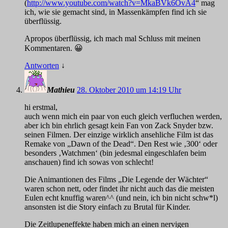
(
http://www.youtube.com/watch?v=MkaBVk6OvA4
“ mag
ich, wie sie gemacht sind, in Massenkämpfen find ich sie
überflüssig.
Apropos überflüssig, ich mach mal Schluss mit meinen
Kommentaren. 😀
Antworten
↓
Mathieu
28. Oktober 2010 um 14:19 Uhr
hi erstmal,
auch wenn mich ein paar von euch gleich verfluchen werden,
aber ich bin ehrlich gesagt kein Fan von Zack Snyder bzw.
seinen Filmen. Der einzige wirklich ansehliche Film ist das
Remake von „Dawn of the Dead“. Den Rest wie ‚300‘ oder
besonders ‚Watchmen‘ (bin jedesmal eingeschlafen beim
anschauen) find ich sowas von schlecht!
Die Animantionen des Films „Die Legende der Wächter“
waren schon nett, oder findet ihr nicht auch das die meisten
Eulen echt knuffig waren^^ (und nein, ich bin nicht schw*l)
ansonsten ist die Story einfach zu Brutal für Kinder.
Die Zeitlupeneffekte haben mich an einen nervigen