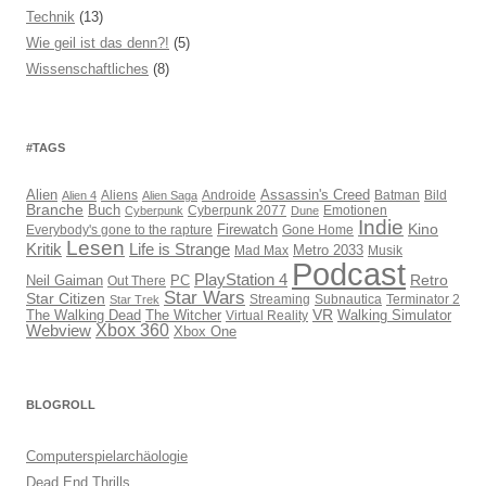
Technik
(13)
Wie geil ist das denn?!
(5)
Wissenschaftliches
(8)
#TAGS
Assassin's Creed
Alien
Aliens
Androide
Batman
Bild
Alien 4
Alien Saga
Branche
Buch
Cyberpunk 2077
Emotionen
Cyberpunk
Dune
Indie
Kino
Everybody's gone to the rapture
Firewatch
Gone Home
Lesen
Kritik
Life is Strange
Mad Max
Metro 2033
Musik
Podcast
PlayStation 4
Retro
PC
Neil Gaiman
Out There
Star Wars
Star Citizen
Streaming
Subnautica
Terminator 2
Star Trek
VR
The Walking Dead
The Witcher
Virtual Reality
Walking Simulator
Webview
Xbox 360
Xbox One
BLOGROLL
Computerspielarchäologie
Dead End Thrills