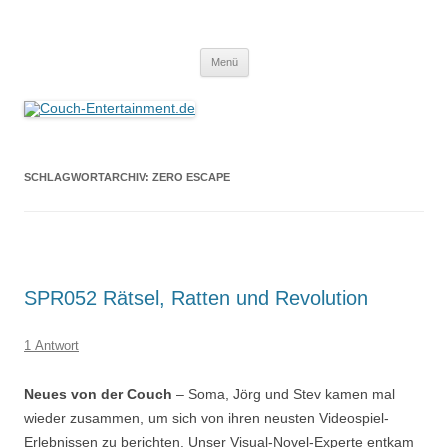
Zum
Inhalt
Couch-Entertainment.de
springen
Alles außer T-Shirts
Menü
SCHLAGWORTARCHIV:
ZERO ESCAPE
SPR052 Rätsel, Ratten und Revolution
1 Antwort
Neues von der Couch
– Soma, Jörg und Stev kamen mal
wieder zusammen, um sich von ihren neusten Videospiel-
Erlebnissen zu berichten. Unser Visual-Novel-Experte entkam