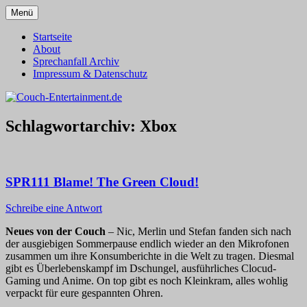
Zum
Menü
Inhalt
Alles außer T-Shirts
Couch-Entertainment.de
springen
Startseite
About
Sprechanfall Archiv
Impressum & Datenschutz
Schlagwortarchiv:
Xbox
SPR111 Blame! The Green Cloud!
Schreibe eine Antwort
Neues von der Couch
– Nic, Merlin und Stefan fanden sich nach
der ausgiebigen Sommerpause endlich wieder an den Mikrofonen
zusammen um ihre Konsumberichte in die Welt zu tragen. Diesmal
gibt es Überlebenskampf im Dschungel, ausführliches Clocud-
Gaming und Anime. On top gibt es noch Kleinkram, alles wohlig
verpackt für eure gespannten Ohren.