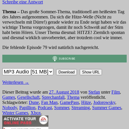
Schreibe eine Antwort
Thema –
Das große Sommer-Thema, traditionell am heißesten Tag
des Jahres aufgenommen. Da sich die Hitze-Welle (Nicht zu
verwechseln mit Dürre!) gerade wieder zu Ende neigt haben wir das
wichtige Thema vorgezogen, damit ihr noch Schweiß auf der Stirn
habt beim Hören. Unser Thema diesmal: HITZE! Ziemlich spontan
und diesmal wirklich unvorbereitet, aber trotzdem cool wie immer.
Die fehlende Episode 79 wird natürlich nachgereicht.
Download
Show URL
Weiterlesen
→
Dieser Beitrag wurde am
27. August 2018
von
Stefan
unter
Film
,
Games
,
Gesellschaft
,
Sprechanfall
,
Thema
veröffentlicht.
Schlagwörter:
Dune
,
Fan Man
,
GamePass
,
Hitze
,
Jodorowsky
,
Nobody
,
Papillion
,
Podcast
,
Sommer
,
Streaming
,
Summer Games
,
Winter Games
,
Xbox
.