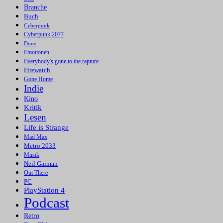
Branche
Buch
Cyberpunk
Cyberpunk 2077
Dune
Emotionen
Everybody's gone to the rapture
Firewatch
Gone Home
Indie
Kino
Kritik
Lesen
Life is Strange
Mad Max
Metro 2033
Musik
Neil Gaiman
Out There
PC
PlayStation 4
Podcast
Retro