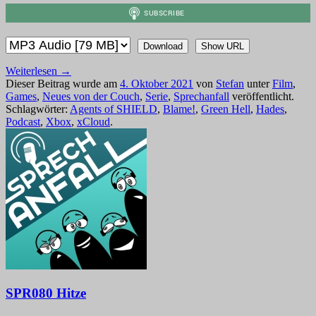
Download
Show URL
Weiterlesen
→
Dieser Beitrag wurde am
4. Oktober 2021
von
Stefan
unter
Film
,
Games
,
Neues von der Couch
,
Serie
,
Sprechanfall
veröffentlicht.
Schlagwörter:
Agents of SHIELD
,
Blame!
,
Green Hell
,
Hades
,
Podcast
,
Xbox
,
xCloud
.
SPR080 Hitze