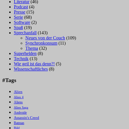
Literatur
(46)
Podcast
(4)
Presse
(15)
Serie
(68)
Software
(2)
Spaß
(19)
Sprechanfall
(143)
Neues von der Couch
(109)
Synchronkonsum
(11)
Thema
(32)
Superhelden
(8)
Technik
(13)
Wie geil ist das denn?!
(5)
Wissenschaftliches
(8)
#Tags
Alien
Alien 4
Aliens
Alien Saga
Androide
Assassin's Creed
Batman
Bild