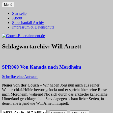
Zum
Menü
Inhalt
Alles außer T-Shirts
Couch-Entertainment.de
springen
Startseite
About
Sprechanfall Archiv
Impressum & Datenschutz
Schlagwortarchiv:
Will Arnett
SPR060 Von Kanada nach Mordheim
Schreibe eine Antwort
Neues von der Couch –
Wir haben Jörg nun auch aus seiner
Winterschlaf-Höhle hervor gelockt und er spricht über seine Reise
nach Mordheim, während Nic sich durch das arktische kanadische
Hinterland geschlagen hat. Stev dagegen schaut lieber Serien, in
denen alle irgendwie Will Arnett mitspielt.