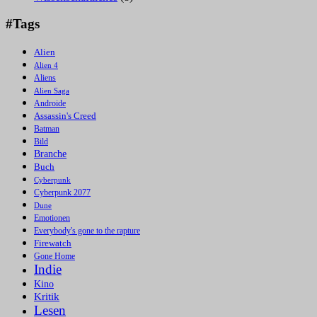
#Tags
Alien
Alien 4
Aliens
Alien Saga
Androide
Assassin's Creed
Batman
Bild
Branche
Buch
Cyberpunk
Cyberpunk 2077
Dune
Emotionen
Everybody's gone to the rapture
Firewatch
Gone Home
Indie
Kino
Kritik
Lesen