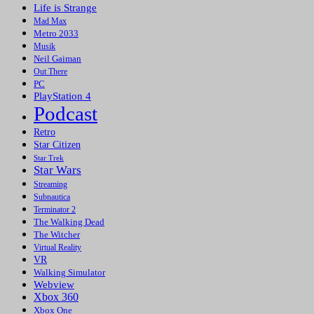
Life is Strange
Mad Max
Metro 2033
Musik
Neil Gaiman
Out There
PC
PlayStation 4
Podcast
Retro
Star Citizen
Star Trek
Star Wars
Streaming
Subnautica
Terminator 2
The Walking Dead
The Witcher
Virtual Reality
VR
Walking Simulator
Webview
Xbox 360
Xbox One