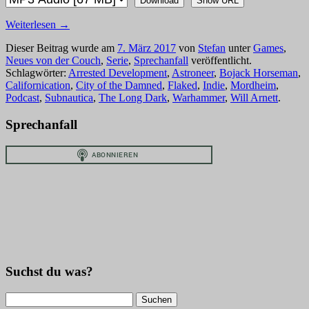
Download
Show URL
Weiterlesen
→
Dieser Beitrag wurde am
7. März 2017
von
Stefan
unter
Games
,
Neues von der Couch
,
Serie
,
Sprechanfall
veröffentlicht.
Schlagwörter:
Arrested Development
,
Astroneer
,
Bojack Horseman
,
Californication
,
City of the Damned
,
Flaked
,
Indie
,
Mordheim
,
Podcast
,
Subnautica
,
The Long Dark
,
Warhammer
,
Will Arnett
.
Sprechanfall
Suchst du was?
Suchen