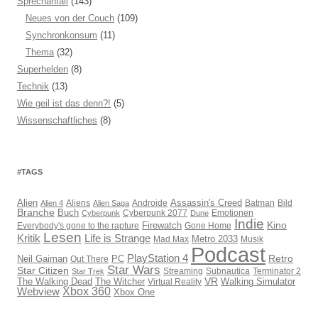
Sprechanfall
(143)
Neues von der Couch
(109)
Synchronkonsum
(11)
Thema
(32)
Superhelden
(8)
Technik
(13)
Wie geil ist das denn?!
(5)
Wissenschaftliches
(8)
#TAGS
Assassin's Creed
Alien
Aliens
Androide
Batman
Bild
Alien 4
Alien Saga
Branche
Buch
Cyberpunk 2077
Emotionen
Cyberpunk
Dune
Indie
Kino
Everybody's gone to the rapture
Firewatch
Gone Home
Lesen
Kritik
Life is Strange
Mad Max
Metro 2033
Musik
Podcast
PlayStation 4
Retro
PC
Neil Gaiman
Out There
Star Wars
Star Citizen
Streaming
Subnautica
Terminator 2
Star Trek
VR
The Walking Dead
The Witcher
Virtual Reality
Walking Simulator
Webview
Xbox 360
Xbox One