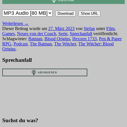
Download
Show URL
Weiterlesen
→
Dieser Beitrag wurde am
27. März 2023
von
Stefan
unter
Film
,
Games
,
Neues von der Couch
,
Serie
,
Sprechanfall
veröffentlicht.
Schlagwörter:
Batman
,
Blood Origins
,
Hexxen 1733
,
Pen & Paper
RPG
,
Podcast
,
The Batman
,
The Witcher
,
The Witcher: Blood
Origins
.
Sprechanfall
Suchst du was?