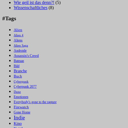
Wie geil ist das denn?!
(5)
Wissenschaftliches
(8)
#Tags
Alien
Alien 4
Aliens
Alien Saga
Androide
Assassin's Creed
Batman
Bild
Branche
Buch
Cyberpunk
Cyberpunk 2077
Dune
Emotionen
Everybody's gone to the rapture
Firewatch
Gone Home
Indie
Kino