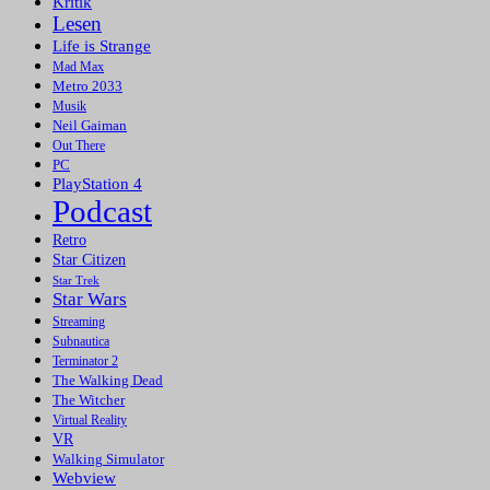
Kritik
Lesen
Life is Strange
Mad Max
Metro 2033
Musik
Neil Gaiman
Out There
PC
PlayStation 4
Podcast
Retro
Star Citizen
Star Trek
Star Wars
Streaming
Subnautica
Terminator 2
The Walking Dead
The Witcher
Virtual Reality
VR
Walking Simulator
Webview