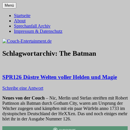
Zum
Menü
Inhalt
Alles außer T-Shirts
Couch-Entertainment.de
springen
Startseite
About
Sprechanfall Archiv
Impressum & Datenschutz
Schlagwortarchiv:
The Batman
SPR126 Düstre Welten voller Helden und Magie
Schreibe eine Antwort
Neues von der Couch
– Nic, Merlin und Stefan streiften mit Robert
Pattinson als Batman durch Gotham City, waren am Ursprung der
Witcher zugegen und kämpften mit ein paar Würfeln anno 1733 im
dystopischen Deutschland der HeXXen. Das und noch einiges mehr
hört ihr in der Ausgabe Nummer 126.