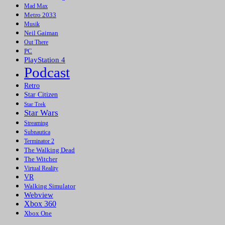
Mad Max
Metro 2033
Musik
Neil Gaiman
Out There
PC
PlayStation 4
Podcast
Retro
Star Citizen
Star Trek
Star Wars
Streaming
Subnautica
Terminator 2
The Walking Dead
The Witcher
Virtual Reality
VR
Walking Simulator
Webview
Xbox 360
Xbox One