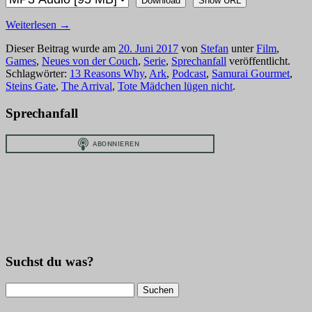
Download
Show URL
Weiterlesen
→
Dieser Beitrag wurde am
20. Juni 2017
von
Stefan
unter
Film
,
Games
,
Neues von der Couch
,
Serie
,
Sprechanfall
veröffentlicht.
Schlagwörter:
13 Reasons Why
,
Ark
,
Podcast
,
Samurai Gourmet
,
Steins Gate
,
The Arrival
,
Tote Mädchen lügen nicht
.
Sprechanfall
Suchst du was?
Suchen
nach: