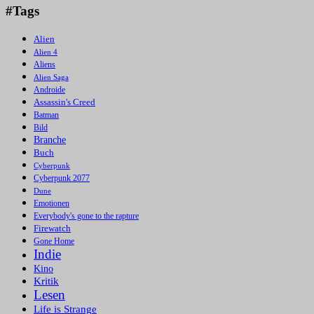
#Tags
Alien
Alien 4
Aliens
Alien Saga
Androide
Assassin's Creed
Batman
Bild
Branche
Buch
Cyberpunk
Cyberpunk 2077
Dune
Emotionen
Everybody's gone to the rapture
Firewatch
Gone Home
Indie
Kino
Kritik
Lesen
Life is Strange