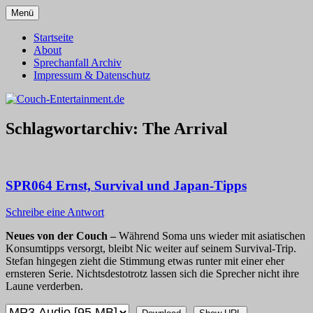
Zum
Menü
Inhalt
Alles außer T-Shirts
Couch-Entertainment.de
springen
Startseite
About
Sprechanfall Archiv
Impressum & Datenschutz
Schlagwortarchiv:
The Arrival
SPR064 Ernst, Survival und Japan-Tipps
Schreibe eine Antwort
Neues von der Couch –
Während Soma uns wieder mit asiatischen
Konsumtipps versorgt, bleibt Nic weiter auf seinem Survival-Trip.
Stefan hingegen zieht die Stimmung etwas runter mit einer eher
ernsteren Serie. Nichtsdestotrotz lassen sich die Sprecher nicht ihre
Laune verderben.