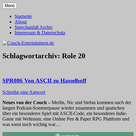
Zum
Menü
Inhalt
Alles außer T-Shirts
Couch-Entertainment.de
springen
Startseite
About
Sprechanfall Archiv
Impressum & Datenschutz
Schlagwortarchiv:
Role 20
SPR086 Von ASCII zu Hasselhoff
Schreibe eine Antwort
Neues von der Couch –
Merlin, Nic und Stefan kommen nach der
langen Podcast-Sommerpause wieder zusammen und quatschen
über ein besonderes Spiel mit ASCII-Code, ein besonderes Indie-
Game mit Weltraum, eine Online Pen & Paper RPG Plattform und
was sonst noch wichtig war…