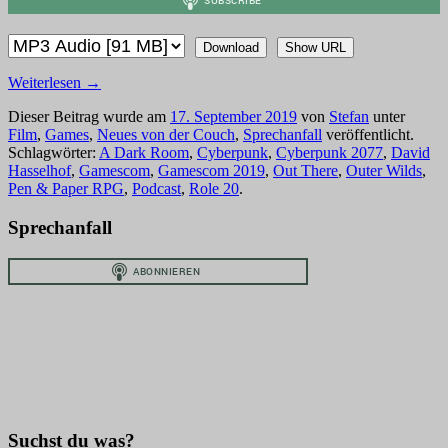
Download
Show URL
Weiterlesen
→
Dieser Beitrag wurde am
17. September 2019
von
Stefan
unter
Film
,
Games
,
Neues von der Couch
,
Sprechanfall
veröffentlicht.
Schlagwörter:
A Dark Room
,
Cyberpunk
,
Cyberpunk 2077
,
David
Hasselhof
,
Gamescom
,
Gamescom 2019
,
Out There
,
Outer Wilds
,
Pen & Paper RPG
,
Podcast
,
Role 20
.
Sprechanfall
Suchst du was?