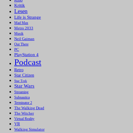
Kino
Kritik
Lesen
Life is Strange
Mad Max
Metro 2033
Musik
Neil Gaiman
Out There
PC
PlayStation 4
Podcast
Retro
Star Citizen
Star Trek
Star Wars
Streaming
Subnautica
Terminator 2
The Walking Dead
The Witcher
Virtual Reality
VR
Walking Simulator