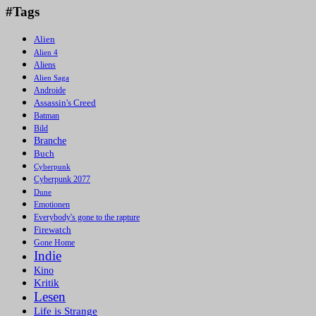
#Tags
Alien
Alien 4
Aliens
Alien Saga
Androide
Assassin's Creed
Batman
Bild
Branche
Buch
Cyberpunk
Cyberpunk 2077
Dune
Emotionen
Everybody's gone to the rapture
Firewatch
Gone Home
Indie
Kino
Kritik
Lesen
Life is Strange