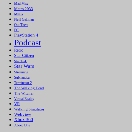
Mad Max
Metro 2033
Musik
Neil Gaiman
Out There
PC
PlayStation 4
Podcast
Retro
Star Citizen
Star Trek
Star Wars
Streaming
Subnautica
Terminator 2
The Walking Dead
The Witcher
Virtual Reality
VR
Walking Simulator
Webview
Xbox 360
Xbox One