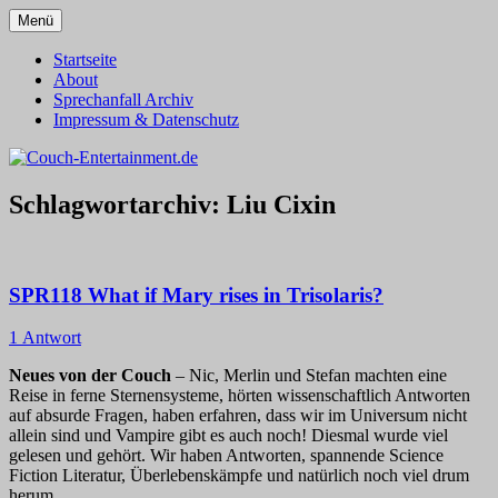
Zum
Menü
Inhalt
Alles außer T-Shirts
Couch-Entertainment.de
springen
Startseite
About
Sprechanfall Archiv
Impressum & Datenschutz
Schlagwortarchiv:
Liu Cixin
SPR118 What if Mary rises in Trisolaris?
1 Antwort
Neues von der Couch
– Nic, Merlin und Stefan machten eine
Reise in ferne Sternensysteme, hörten wissenschaftlich Antworten
auf absurde Fragen, haben erfahren, dass wir im Universum nicht
allein sind und Vampire gibt es auch noch! Diesmal wurde viel
gelesen und gehört. Wir haben Antworten, spannende Science
Fiction Literatur, Überlebenskämpfe und natürlich noch viel drum
herum.