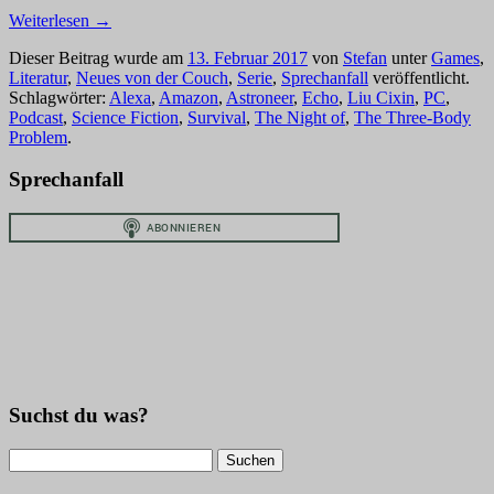
Weiterlesen
→
Dieser Beitrag wurde am
13. Februar 2017
von
Stefan
unter
Games
,
Literatur
,
Neues von der Couch
,
Serie
,
Sprechanfall
veröffentlicht.
Schlagwörter:
Alexa
,
Amazon
,
Astroneer
,
Echo
,
Liu Cixin
,
PC
,
Podcast
,
Science Fiction
,
Survival
,
The Night of
,
The Three-Body
Problem
.
Sprechanfall
Suchst du was?
Suchen
nach: