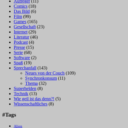
Aufreger
(11)
Comics
(18)
Das Bild
(6)
Film
(99)
Games
(165)
Gesellschaft
(23)
Internet
(29)
Literatur
(46)
Podcast
(4)
Presse
(15)
Serie
(68)
Software
(2)
Spaß
(19)
Sprechanfall
(143)
Neues von der Couch
(109)
Synchronkonsum
(11)
Thema
(32)
Superhelden
(8)
Technik
(13)
Wie geil ist das denn?!
(5)
Wissenschaftliches
(8)
#Tags
Alien