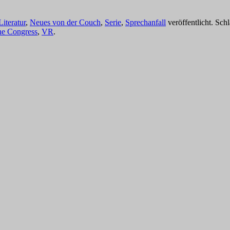
Literatur
,
Neues von der Couch
,
Serie
,
Sprechanfall
veröffentlicht. Sch
e Congress
,
VR
.