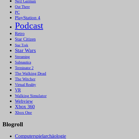
Neil Gaiman
Out There
PC
PlayStation 4
Podcast
Retro
Star Citizen
Star Trek
Star Wars
Streaming
Subnautica
Terminator 2
The Walking Dead
The Witcher
Virtual Reality
VR
Walking Simulator
Webview
Xbox 360
Xbox One
Blogroll
Computerspielarchäologie