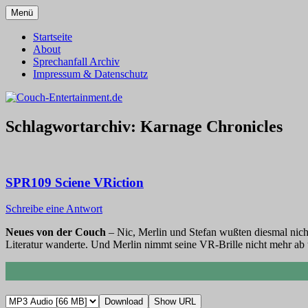
Zum
Menü
Inhalt
Alles außer T-Shirts
Couch-Entertainment.de
springen
Startseite
About
Sprechanfall Archiv
Impressum & Datenschutz
Schlagwortarchiv:
Karnage Chronicles
SPR109 Sciene VRiction
Schreibe eine Antwort
Neues von der Couch
– Nic, Merlin und Stefan wußten diesmal nich
Literatur wanderte. Und Merlin nimmt seine VR-Brille nicht mehr ab u
Download
Show URL