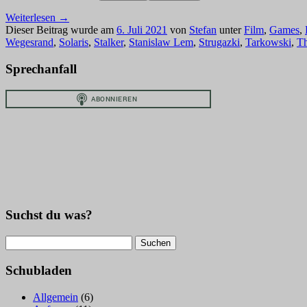
Weiterlesen
→
Dieser Beitrag wurde am
6. Juli 2021
von
Stefan
unter
Film
,
Games
,
Wegesrand
,
Solaris
,
Stalker
,
Stanislaw Lem
,
Strugazki
,
Tarkowski
,
Th
Sprechanfall
Suchst du was?
Suchen
nach:
Schubladen
Allgemein
(6)