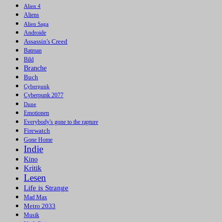
Alien 4
Aliens
Alien Saga
Androide
Assassin's Creed
Batman
Bild
Branche
Buch
Cyberpunk
Cyberpunk 2077
Dune
Emotionen
Everybody's gone to the rapture
Firewatch
Gone Home
Indie
Kino
Kritik
Lesen
Life is Strange
Mad Max
Metro 2033
Musik