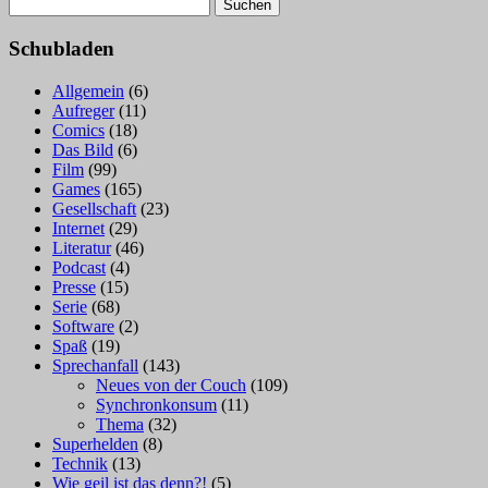
Suchen
nach:
Schubladen
Allgemein
(6)
Aufreger
(11)
Comics
(18)
Das Bild
(6)
Film
(99)
Games
(165)
Gesellschaft
(23)
Internet
(29)
Literatur
(46)
Podcast
(4)
Presse
(15)
Serie
(68)
Software
(2)
Spaß
(19)
Sprechanfall
(143)
Neues von der Couch
(109)
Synchronkonsum
(11)
Thema
(32)
Superhelden
(8)
Technik
(13)
Wie geil ist das denn?!
(5)