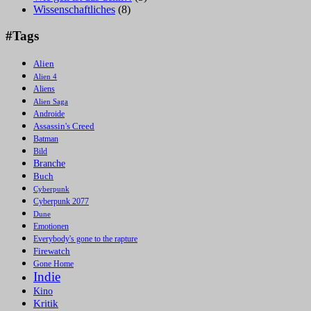
Wissenschaftliches
(8)
#Tags
Alien
Alien 4
Aliens
Alien Saga
Androide
Assassin's Creed
Batman
Bild
Branche
Buch
Cyberpunk
Cyberpunk 2077
Dune
Emotionen
Everybody's gone to the rapture
Firewatch
Gone Home
Indie
Kino
Kritik