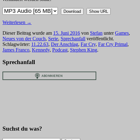
Download
Show URL
Weiterlesen
→
Dieser Beitrag wurde am
15. Juni 2016
von
Stefan
unter
Games
,
Neues von der Couch
,
Serie
,
Sprechanfall
veröffentlicht.
Schlagwörter:
11.22.63
,
Der Anschlag
,
Far Cry
,
Far Cry Primal
,
James Franco
,
Kennedy
,
Podcast
,
Stephen King
.
Sprechanfall
Suchst du was?