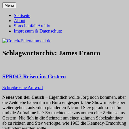
Zum
Menü
Inhalt
Alles außer T-Shirts
Couch-Entertainment.de
springen
Startseite
About
Sprechanfall Archiv
Impressum & Datenschutz
Schlagwortarchiv:
James Franco
SPR047 Reisen ins Gestern
Schreibe eine Antwort
Neues von der Couch –
Eigentlich wollte Jörg noch kommen, aber
die Zeitdiebe haben ihn im Büro eingesperrt. Die Show musste aber
weiter gehen, außerdem plauderten Nic und Stev gerade so schön
und die Aufnahme lief: So machten sie zusammen eine Zeitreise ins
Gestern. Nic floh in die Steinzeit um einen zahmen Säbelzahntiger
ab zu richten und Stev verfolgte, wie 1963 die Kennedy-Ermordung
verhindert werden sollte.