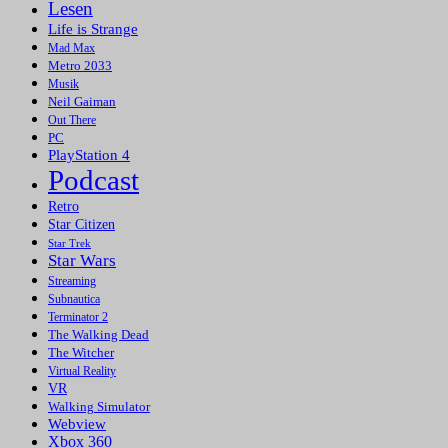
Lesen
Life is Strange
Mad Max
Metro 2033
Musik
Neil Gaiman
Out There
PC
PlayStation 4
Podcast
Retro
Star Citizen
Star Trek
Star Wars
Streaming
Subnautica
Terminator 2
The Walking Dead
The Witcher
Virtual Reality
VR
Walking Simulator
Webview
Xbox 360