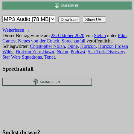
Download
Show URL
Weiterlesen
→
Dieser Beitrag wurde am
28. Oktober 2020
von
Stefan
unter
Film
,
Games
,
Neues von der Couch
,
Sprechanfall
veröffentlicht.
Schlagwörter:
Christopher Nolan
,
Dune
,
Horizon
,
Horizon Frozen
Wilds
,
Horizon Zero Dawn
,
Nolan
,
Podcast
,
Star Trek Discovery
,
Star Wars Squadrons
,
Tenet
.
Sprechanfall
Suchst du was?