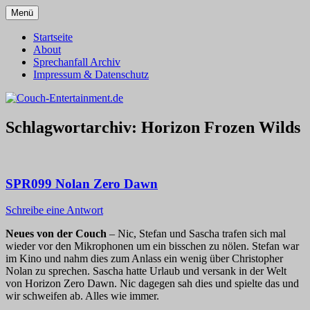
Zum
Menü
Inhalt
Alles außer T-Shirts
Couch-Entertainment.de
springen
Startseite
About
Sprechanfall Archiv
Impressum & Datenschutz
Schlagwortarchiv:
Horizon Frozen Wilds
SPR099 Nolan Zero Dawn
Schreibe eine Antwort
Neues von der Couch
– Nic, Stefan und Sascha trafen sich mal
wieder vor den Mikrophonen um ein bisschen zu nölen. Stefan war
im Kino und nahm dies zum Anlass ein wenig über Christopher
Nolan zu sprechen. Sascha hatte Urlaub und versank in der Welt
von Horizon Zero Dawn. Nic dagegen sah dies und spielte das und
wir schweifen ab. Alles wie immer.