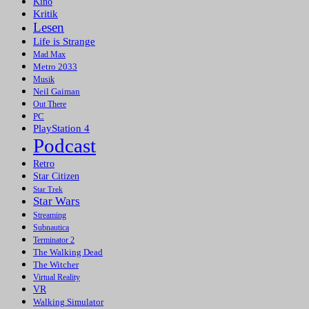
Kino
Kritik
Lesen
Life is Strange
Mad Max
Metro 2033
Musik
Neil Gaiman
Out There
PC
PlayStation 4
Podcast
Retro
Star Citizen
Star Trek
Star Wars
Streaming
Subnautica
Terminator 2
The Walking Dead
The Witcher
Virtual Reality
VR
Walking Simulator