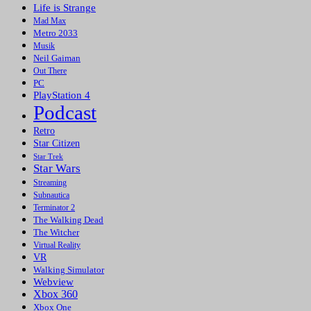
Life is Strange
Mad Max
Metro 2033
Musik
Neil Gaiman
Out There
PC
PlayStation 4
Podcast
Retro
Star Citizen
Star Trek
Star Wars
Streaming
Subnautica
Terminator 2
The Walking Dead
The Witcher
Virtual Reality
VR
Walking Simulator
Webview
Xbox 360
Xbox One