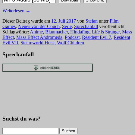
Download
Show URL
Weiterlesen
→
Dieser Beitrag wurde am
12. Juli 2017
von
Stefan
unter
Film
,
Games
,
Neues von der Couch
,
Serie
,
Sprechanfall
veröffentlicht.
Schlagwörter:
Anime
,
Blaumacher
,
Hindafing
,
Life is Strange
,
Mass
Effect
,
Mass Effect Andromeda
,
Podcast
,
Resident Evil 7
,
Resident
Evil VII
,
Steamworld Heist
,
Wolf Children
.
Sprechanfall
Suchst du was?
Suchen