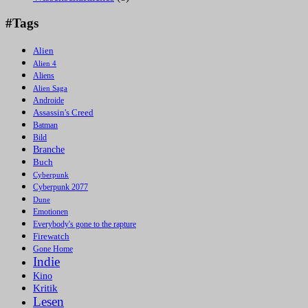
#Tags
Alien
Alien 4
Aliens
Alien Saga
Androide
Assassin's Creed
Batman
Bild
Branche
Buch
Cyberpunk
Cyberpunk 2077
Dune
Emotionen
Everybody's gone to the rapture
Firewatch
Gone Home
Indie
Kino
Kritik
Lesen