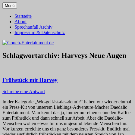
Zum
Menü
Inhalt
Alles außer T-Shirts
Couch-Entertainment.de
springen
Startseite
About
Sprechanfall Archiv
Impressum & Datenschutz
Schlagwortarchiv:
Harveys Neue Augen
Frühstück mit Harvey
Schreibe eine Antwort
In der Kategorie „Wie-geil-ist-das-denn!?“ haben wir wieder einmal
ein Press-Kit von unserem Lieblings-Adventure-Macher Daedalic
Entertainment. Man kennt das ja, immer nur einen schnellen Kaffee
zum Frühstück und dann schnell zur Arbeit. Aber die Daedalic-
Menschen wollen etwas für uns ungesund lebende Menschen tun.
Vor kurzen erreichte uns ein ganz besonderes Presskit. Endlich mal
wieder ausführlich frühstücken mit dem neusten Streich von Jan