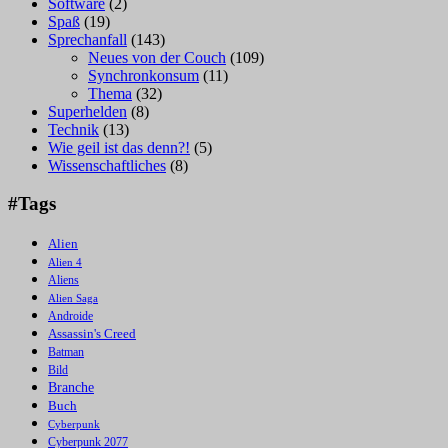
Software
(2)
Spaß
(19)
Sprechanfall
(143)
Neues von der Couch
(109)
Synchronkonsum
(11)
Thema
(32)
Superhelden
(8)
Technik
(13)
Wie geil ist das denn?!
(5)
Wissenschaftliches
(8)
#Tags
Alien
Alien 4
Aliens
Alien Saga
Androide
Assassin's Creed
Batman
Bild
Branche
Buch
Cyberpunk
Cyberpunk 2077