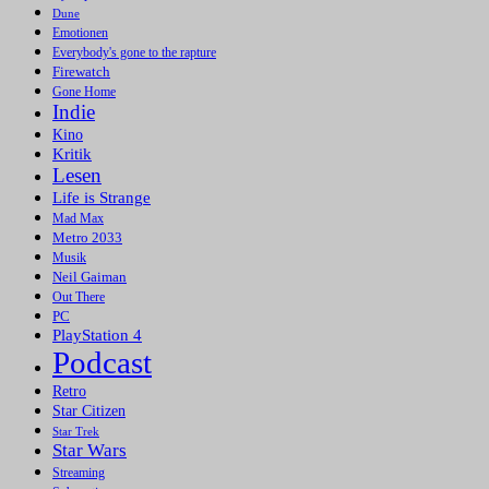
Dune
Emotionen
Everybody's gone to the rapture
Firewatch
Gone Home
Indie
Kino
Kritik
Lesen
Life is Strange
Mad Max
Metro 2033
Musik
Neil Gaiman
Out There
PC
PlayStation 4
Podcast
Retro
Star Citizen
Star Trek
Star Wars
Streaming