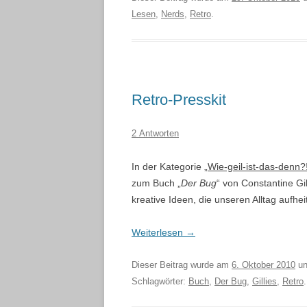
Lesen
,
Nerds
,
Retro
.
Retro-Presskit
2 Antworten
In der Kategorie
„Wie-geil-ist-das-denn?
zum Buch „
Der Bug
“ von Constantine Gi
kreative Ideen, die unseren Alltag aufh
Weiterlesen
→
Dieser Beitrag wurde am
6. Oktober 2010
un
Schlagwörter:
Buch
,
Der Bug
,
Gillies
,
Retro
.