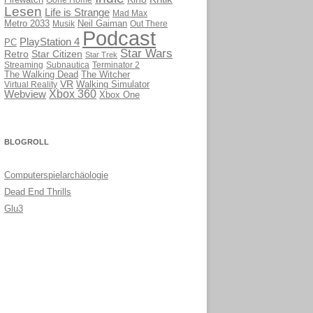
Firewatch
Lesen
Life is Strange
Mad Max
Metro 2033
Musik
Neil Gaiman
Out There
Podcast
PlayStation 4
PC
Star Wars
Retro
Star Citizen
Star Trek
Streaming
Subnautica
Terminator 2
The Walking Dead
The Witcher
VR
Virtual Reality
Walking Simulator
Webview
Xbox 360
Xbox One
BLOGROLL
Computerspielarchäologie
Dead End Thrills
Glu3