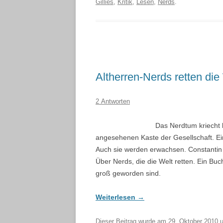
Gillies
,
Kritik
,
Lesen
,
Nerds
.
Altherren-Nerds retten die
2 Antworten
Das Nerdtum kriecht 
angesehenen Kaste der Gesellschaft. Ein 
Auch sie werden erwachsen. Constantin G
Über Nerds, die die Welt retten. Ein Buc
groß geworden sind.
Weiterlesen
→
Dieser Beitrag wurde am
29. Oktober 2010
u