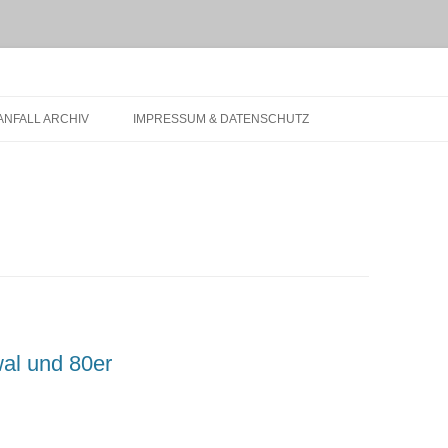
t.de
NFALL ARCHIV
IMPRESSUM & DATENSCHUTZ
al und 80er