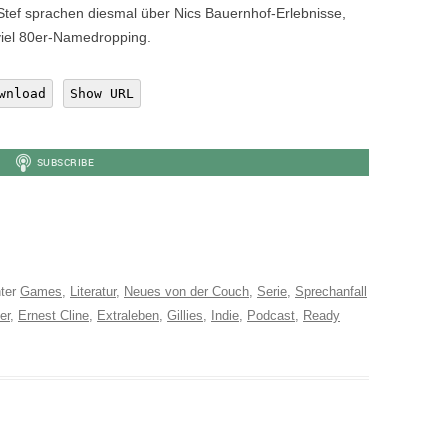
Stef sprachen diesmal über Nics Bauernhof-Erlebnisse,
viel 80er-Namedropping.
wnload
Show URL
ter
Games
,
Literatur
,
Neues von der Couch
,
Serie
,
Sprechanfall
er
,
Ernest Cline
,
Extraleben
,
Gillies
,
Indie
,
Podcast
,
Ready