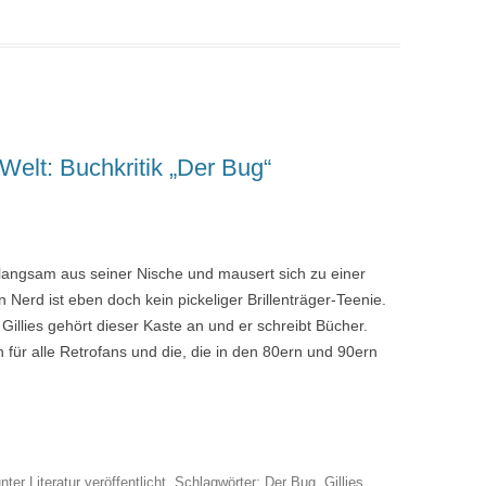
 Welt: Buchkritik „Der Bug“
langsam aus seiner Nische und mausert sich zu einer
Nerd ist eben doch kein pickeliger Brillenträger-Teenie.
illies gehört dieser Kaste an und er schreibt Bücher.
h für alle Retrofans und die, die in den 80ern und 90ern
nter
Literatur
veröffentlicht. Schlagwörter:
Der Bug
,
Gillies
,