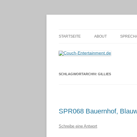
Zum
Inhalt
springen
Alles außer T-Shirts
Couch-Entertainmen
STARTSEITE
ABOUT
SPRECHA
SCHLAGWORTARCHIV:
GILLIES
SPR068 Bauernhof, Blauw
Schreibe eine Antwort