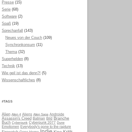
Presse
(15)
Serie
(68)
Software
(2)
Spaß
(19)
Sprechanfall
(143)
Neues von der Couch
(109)
Synchronkonsum
(11)
Thema
(32)
Superhelden
(8)
Technik
(13)
Wie geil ist das denn?!
(5)
Wissenschaftliches
(8)
#TAGS
Alien
Aliens
Androide
Alien 4
Alien Saga
Branche
Assassin's Creed
Batman
Bild
Buch
Cyberpunk 2077
Cyberpunk
Dune
Emotionen
Everybody's gone to the rapture
Indie
Kritik
Kino
Gone Home