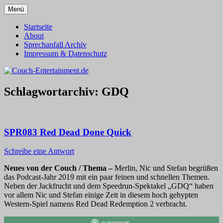
Zum
Menü
Inhalt
Alles außer T-Shirts
Couch-Entertainment.de
springen
Startseite
About
Sprechanfall Archiv
Impressum & Datenschutz
Schlagwortarchiv:
GDQ
SPR083 Red Dead Done Quick
Schreibe eine Antwort
Neues von der Couch / Thema –
Merlin, Nic und Stefan begrüßen
das Podcast-Jahr 2019 mit ein paar feinen und schnellen Themen.
Neben der Jackfrucht und dem Speedrun-Spektakel „GDQ“ haben
vor allem Nic und Stefan einige Zeit in diesem hoch gehypten
Western-Spiel namens Red Dead Redemption 2 verbracht.