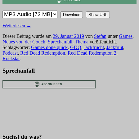
Download
Show URL
Weiterlesen
→
Dieser Beitrag wurde am
29. Januar 2019
von
Stefan
unter
Games
,
Neues von der Couch
,
Sprechanfall
,
Thema
veröffentlicht.
Schlagwörter:
Games done quick
,
GDQ
,
Jackfrucht
,
Jackfruit
,
Podcast
,
Red Dead Redemption
,
Red Dead Redemption 2
,
Rockstar
.
Sprechanfall
Suchst du was?