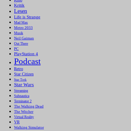
Kino
Kritik
Lesen
Life is Strange
Mad Max
Metro 2033
Musik
Neil Gaiman
Out There
PC
PlayStation 4
Podcast
Retro
Star Citizen
Star Trek
Star Wars
Streaming
Subnautica
Terminator 2
The Walking Dead
The Witcher
Virtual Reality
VR
Walking Simulator