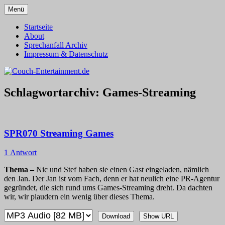
Zum
Menü
Inhalt
Alles außer T-Shirts
Couch-Entertainment.de
springen
Startseite
About
Sprechanfall Archiv
Impressum & Datenschutz
Schlagwortarchiv:
Games-Streaming
SPR070 Streaming Games
1 Antwort
Thema –
Nic und Stef haben sie einen Gast eingeladen, nämlich
den Jan. Der Jan ist vom Fach, denn er hat neulich eine PR-Agentur
gegründet, die sich rund ums Games-Streaming dreht. Da dachten
wir, wir plaudern ein wenig über dieses Thema.
Download
Show URL