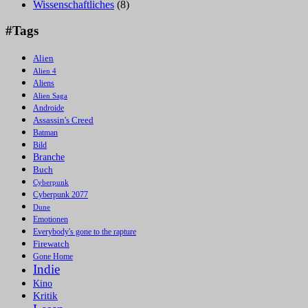
Wissenschaftliches
(8)
#Tags
Alien
Alien 4
Aliens
Alien Saga
Androide
Assassin's Creed
Batman
Bild
Branche
Buch
Cyberpunk
Cyberpunk 2077
Dune
Emotionen
Everybody's gone to the rapture
Firewatch
Gone Home
Indie
Kino
Kritik