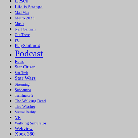
Lesen
Life is Strange
Mad Max
Metro 2033
Musik
Neil Gaiman
Out There
PC
PlayStation 4
Podcast
Retro
Star Citizen
Star Trek
Star Wars
Streaming
Subnautica
Terminator 2
The Walking Dead
The Witcher
Virtual Reality
VR
Walking Simulator
Webview
Xbox 360