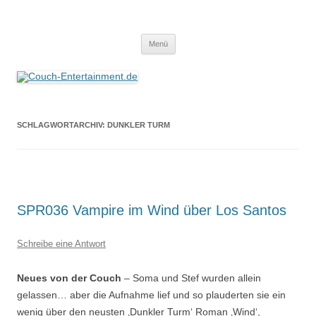
Zum
Inhalt
Couch-Entertainment.de
springen
Alles außer T-Shirts
Menü
SCHLAGWORTARCHIV:
DUNKLER TURM
SPR036 Vampire im Wind über Los Santos
Schreibe eine Antwort
Neues von der Couch
– Soma und Stef wurden allein
gelassen… aber die Aufnahme lief und so plauderten sie ein
wenig über den neusten ‚Dunkler Turm‘ Roman ‚Wind‘,