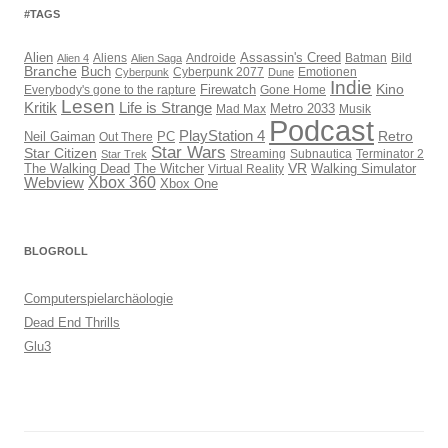
#TAGS
Assassin's Creed
Alien
Aliens
Androide
Batman
Bild
Alien 4
Alien Saga
Branche
Buch
Cyberpunk 2077
Emotionen
Cyberpunk
Dune
Indie
Kino
Everybody's gone to the rapture
Firewatch
Gone Home
Lesen
Kritik
Life is Strange
Mad Max
Metro 2033
Musik
Podcast
PlayStation 4
Retro
PC
Neil Gaiman
Out There
Star Wars
Star Citizen
Streaming
Subnautica
Terminator 2
Star Trek
VR
The Walking Dead
The Witcher
Virtual Reality
Walking Simulator
Webview
Xbox 360
Xbox One
BLOGROLL
Computerspielarchäologie
Dead End Thrills
Glu3