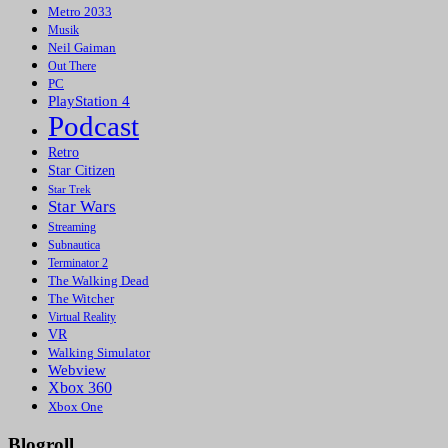
Metro 2033
Musik
Neil Gaiman
Out There
PC
PlayStation 4
Podcast
Retro
Star Citizen
Star Trek
Star Wars
Streaming
Subnautica
Terminator 2
The Walking Dead
The Witcher
Virtual Reality
VR
Walking Simulator
Webview
Xbox 360
Xbox One
Blogroll