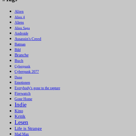
Alien
Alien 4
Aliens
Alien Saga
Androide
Assassin's Creed
Batman
Bild
Branche
Buch
Cyberpunk
Cyberpunk 2077
Dune
Emotionen
Everybody's gone to the rapture
Firewatch
Gone Home
Indie
Kino
Kritik
Lesen
Life is Strange
Mad Max