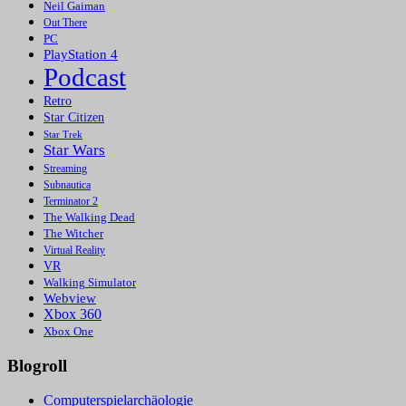
Neil Gaiman
Out There
PC
PlayStation 4
Podcast
Retro
Star Citizen
Star Trek
Star Wars
Streaming
Subnautica
Terminator 2
The Walking Dead
The Witcher
Virtual Reality
VR
Walking Simulator
Webview
Xbox 360
Xbox One
Blogroll
Computerspielarchäologie