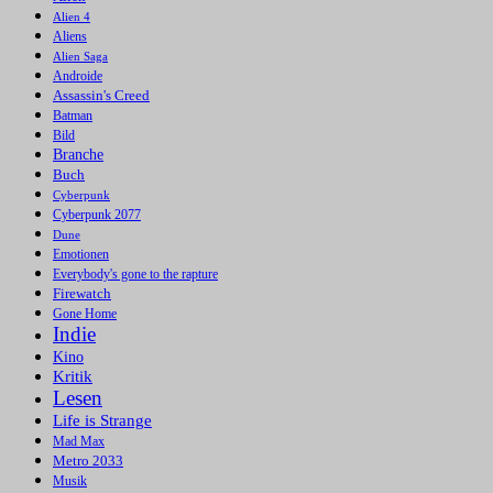
Alien 4
Aliens
Alien Saga
Androide
Assassin's Creed
Batman
Bild
Branche
Buch
Cyberpunk
Cyberpunk 2077
Dune
Emotionen
Everybody's gone to the rapture
Firewatch
Gone Home
Indie
Kino
Kritik
Lesen
Life is Strange
Mad Max
Metro 2033
Musik