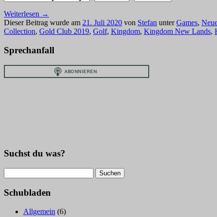
Weiterlesen
→
Dieser Beitrag wurde am
21. Juli 2020
von
Stefan
unter
Games
,
Neue
Collection
,
Gold Club 2019
,
Golf
,
Kingdom
,
Kingdom New Lands
,
Sprechanfall
Suchst du was?
Suchen
nach:
Schubladen
Allgemein
(6)