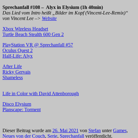
Sprechanfall #108 – Alyx in Elysium (1h 40min)
Das Lied vom Intro heißt „Bilder im Kopf (Vincent-Lee-Remix)“
von Vincent Lee –>
Website
Xbox Wireless Headset
Turtle Beach Stealth 600 Gen 2
PlayStation VR @ Sprechanfall #57
Oculus Quest 2
Half-Life: Alyx
After Life
Ricky Gervais
Shameless
Life
i
n Color with David Attenborough
Disco Elysium
Planscape: Torment
Dieser Beitrag wurde am
26. Mai 2021
von
Stefan
unter
Games
,
Neues von der Couch
,
Serie
,
Sprechanfall
veröffentlicht.