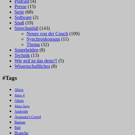
Podcast
(4)
Presse
(15)
Serie
(68)
Software
(2)
Spaß
(19)
Sprechanfall
(143)
Neues von der Couch
(109)
Synchronkonsum
(11)
Thema
(32)
Superhelden
(8)
Technik
(13)
Wie geil ist das denn?!
(5)
Wissenschaftliches
(8)
#Tags
Alien
Alien 4
Aliens
Alien Saga
Androide
Assassin's Creed
Batman
Bild
Branche