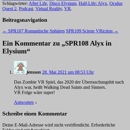
Schlagwörter:
After Life
,
Disco Elysium
,
Half-Life: Alyx
,
Oculus
Quest 2
,
Podcast
,
Virtual Reality
,
VR
.
Beitragsnavigation
←
SPR107 Romantische Sphären
SPR109 Sciene VRiction
→
Ein Kommentar zu „
SPR108 Alyx in
Elysium
“
jensson
28. Mai 2021 um 08:53 Uhr
Das Zombie VR Spiel, das 2020 der Überraschungshit nach
Alyx war, heißt Walking Dead Saints and Sinners.
VR Folge wäre super!
Antworten
↓
Schreibe einen Kommentar
Deine E-Mail-Adresse wird nicht veröffentlicht.
Erforderliche