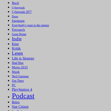
Buch
Cyberpunk
Cyberpunk 2077
Dune
Emotionen
Everybody's gone to the rapture
Firewatch
Gone Home
Indie
Kino
Kritik
Lesen
Life is Strange
Mad Max
Metro 2033
Musik
Neil Gaiman
Out There
PC
PlayStation 4
Podcast
Retro
Star Citizen