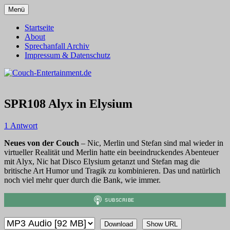
Zum
Menü
Inhalt
Alles außer T-Shirts
Couch-Entertainment.de
springen
Startseite
About
Sprechanfall Archiv
Impressum & Datenschutz
SPR108 Alyx in Elysium
1 Antwort
Neues von der Couch
– Nic, Merlin und Stefan sind mal wieder in
virtueller Realität und Merlin hatte ein beeindruckendes Abenteuer
mit Alyx, Nic hat Disco Elysium getanzt und Stefan mag die
britische Art Humor und Tragik zu kombinieren. Das und natürlich
noch viel mehr quer durch die Bank, wie immer.
Download
Show URL