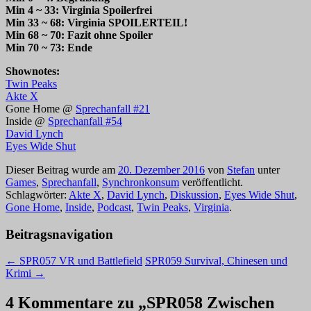
Min 4 ~ 33: Virginia Spoilerfrei
Min 33 ~ 68: Virginia SPOILERTEIL!
Min 68 ~ 70: Fazit ohne Spoiler
Min 70 ~ 73: Ende
Shownotes:
Twin Peaks
Akte X
Gone Home @
Sprechanfall #21
Inside @
Sprechanfall #54
David Lynch
Eyes Wide Shut
Dieser Beitrag wurde am
20. Dezember 2016
von
Stefan
unter
Games
,
Sprechanfall
,
Synchronkonsum
veröffentlicht.
Schlagwörter:
Akte X
,
David Lynch
,
Diskussion
,
Eyes Wide Shut
,
Gone Home
,
Inside
,
Podcast
,
Twin Peaks
,
Virginia
.
Beitragsnavigation
←
SPR057 VR und Battlefield
SPR059 Survival, Chinesen und
Krimi
→
4 Kommentare zu „
SPR058 Zwischen