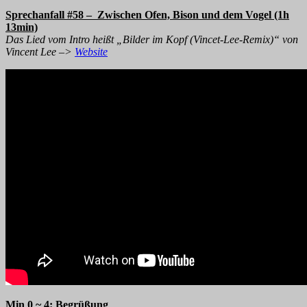
Sprechanfall #58 – Zwischen Ofen, Bison und dem Vogel (1h
13min)
Das Lied vom Intro heißt „Bilder im Kopf (Vincet-Lee-Remix)“ von
Vincent Lee –>
Website
Min 0 ~ 4: Begrüßung