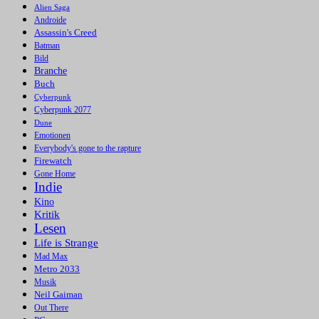
Alien Saga
Androide
Assassin's Creed
Batman
Bild
Branche
Buch
Cyberpunk
Cyberpunk 2077
Dune
Emotionen
Everybody's gone to the rapture
Firewatch
Gone Home
Indie
Kino
Kritik
Lesen
Life is Strange
Mad Max
Metro 2033
Musik
Neil Gaiman
Out There