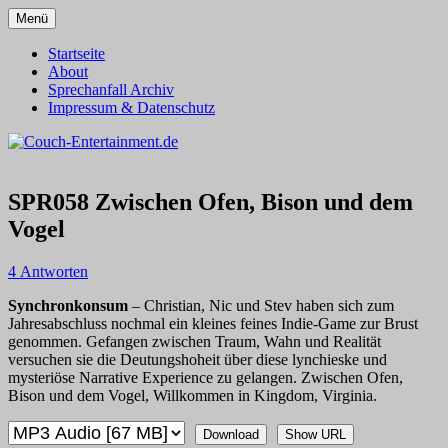
Zum
Menü
Inhalt
Alles außer T-Shirts
Couch-Entertainment.de
springen
Startseite
About
Sprechanfall Archiv
Impressum & Datenschutz
SPR058 Zwischen Ofen, Bison und dem
Vogel
4 Antworten
Synchronkonsum
– Christian, Nic und Stev haben sich zum
Jahresabschluss nochmal ein kleines feines Indie-Game zur Brust
genommen. Gefangen zwischen Traum, Wahn und Realität
versuchen sie die Deutungshoheit über diese lynchieske und
mysteriöse Narrative Experience zu gelangen. Zwischen Ofen,
Bison und dem Vogel, Willkommen in Kingdom, Virginia.
Download
Show URL