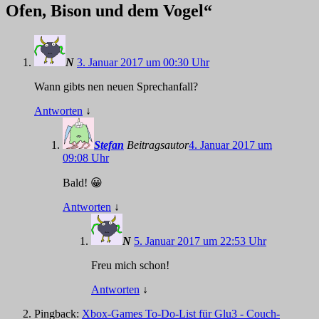
Ofen, Bison und dem Vogel
“
N
3. Januar 2017 um 00:30 Uhr
Wann gibts nen neuen Sprechanfall?
Antworten
↓
Stefan
Beitragsautor
4. Januar 2017 um
09:08 Uhr
Bald! 😀
Antworten
↓
N
5. Januar 2017 um 22:53 Uhr
Freu mich schon!
Antworten
↓
Pingback:
Xbox-Games To-Do-List für Glu3 - Couch-