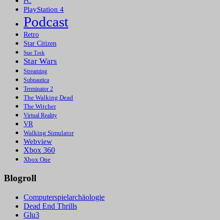
PC
PlayStation 4
Podcast
Retro
Star Citizen
Star Trek
Star Wars
Streaming
Subnautica
Terminator 2
The Walking Dead
The Witcher
Virtual Reality
VR
Walking Simulator
Webview
Xbox 360
Xbox One
Blogroll
Computerspielarchäologie
Dead End Thrills
Glu3